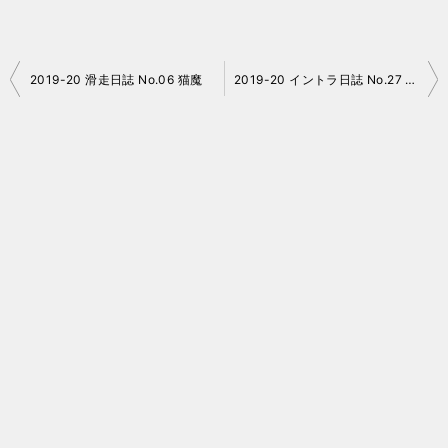
投
2019-20 滑走日誌 No.06 猫魔
2019-20 イントラ日誌 No.27 猪苗代リゾートの粋なはからい
稿
ナ
ビ
ゲ
ー
シ
ョ
ン