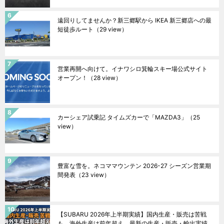
遠回りしてませんか？新三郷駅から IKEA 新三郷店への最
短徒歩ルート
（29 view）
営業再開へ向けて。イナワシロ箕輪スキー場公式サイト
オープン！
（28 view）
カーシェア試乗記 タイムズカーで「MAZDA3」
（25
view）
豊富な雪を。ネコママウンテン 2026-27 シーズン営業期
間発表
（23 view）
【SUBARU 2026年上半期実績】国内生産・販売は苦戦
も、海外生産は前年超え。最新の生産・販売・輸出実績