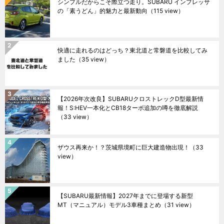
シンプルだからこそ際立つ走り。SUBARU インプレッサ
の「素うどん」的魅力と最新動向
（115 view）
快適に走れるのはどっち？東北道と常磐道を比較してみ
ました
（35 view）
【2026年次改良】SUBARUクロストレックD型最新情
報！S:HEV一本化とCB18ターボ追加の噂を徹底解説
（33 view）
ザウス再来か！？茨城県境町に巨大建造物出現！
（33
view）
【SUBARU最新情報】2027年までに登場する新型
MT（マニュアル）モデル3車種まとめ
（31 view）