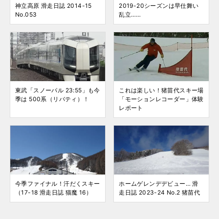
神立高原 滑走日誌 2014-15
2019-20シーズンは早仕舞い
No.053
乱立……
東武「スノーパル 23:55」も今
これは楽しい！猪苗代スキー場
季は 500系（リバティ）！
「モーションレコーダー」体験
レポート
今季ファイナル！汗だくスキー
ホームゲレンデデビュー… 滑
（17-18 滑走日誌 猫魔 16）
走日誌 2023-24 No.2 猪苗代