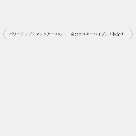
投
パワーアップ？マックアースの福島エリアシーズン券「福島６」
自分のスキーバイブル！私なりのスキー教程を作りました
稿
ナ
ビ
ゲ
ー
シ
ョ
ン