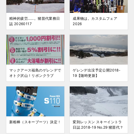
精神的疲労……。猪苗代業務日
成果物は。カスタムフェア
誌 20260117
2026
マックアース福島のゲレンデで
ゲレンデ出没予定公開2018-
オトク沢山！リボンクラブ
19【随時更新】
新相棒（スキーブーツ）決定！
変則レッスン スキーイントラ
日誌 2018-19 No.29 猪苗代？