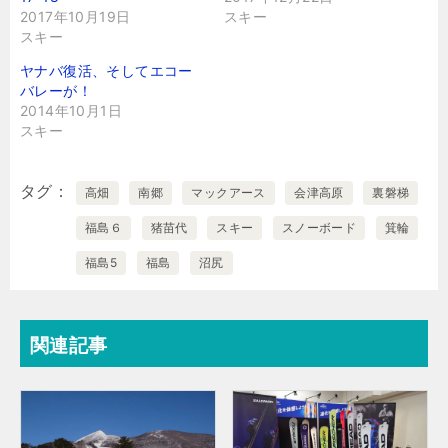
2017年10月19日
スキー
スキー
ヤナバ復活、そしてエコー
バレーが！
2014年10月1日
スキー
タグ
高畑
南郷
マックアース
会津高原
裏磐梯
福島６
猪苗代
スキー
スノーボード
箕輪
福島5
福島
沼尻
関連記事