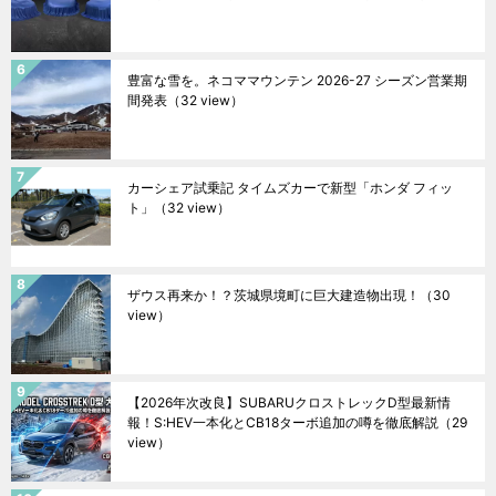
豊富な雪を。ネコママウンテン 2026-27 シーズン営業期
間発表
（32 view）
カーシェア試乗記 タイムズカーで新型「ホンダ フィッ
ト」
（32 view）
ザウス再来か！？茨城県境町に巨大建造物出現！
（30
view）
【2026年次改良】SUBARUクロストレックD型最新情
報！S:HEV一本化とCB18ターボ追加の噂を徹底解説
（29
view）