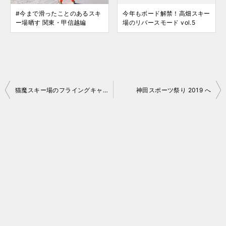
#今まで滑ったことのあるスキ
今年もボード解禁！高畑スキー
ー場晒す 関東・甲信越編
場のリバースモード vol.5
投
猫魔スキー場のフライングキャットトリプルはやっぱり廃止か
神田スポーツ祭り 2019 へ
稿
ナ
ビ
ゲ
ー
シ
ョ
ン