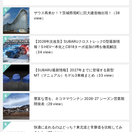
ザウス再来か！？茨城県境町に巨大建造物出現！
（38
view）
【2026年次改良】SUBARUクロストレックD型最新情
報！S:HEV一本化とCB18ターボ追加の噂を徹底解説
（34 view）
【SUBARU最新情報】2027年までに登場する新型
MT（マニュアル）モデル3車種まとめ
（33 view）
豊富な雪を。ネコママウンテン 2026-27 シーズン営業期
間発表
（29 view）
快適に走れるのはどっち？東北道と常磐道を比較してみ