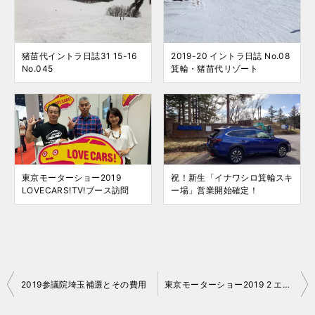
猪苗代イントラ日誌31 15-16
2019-20 イントラ日誌 No.08
No.045
箕輪・猪苗代リゾート
東京モーターショー2019
祝！新生「イナワシロ箕輪スキ
LOVECARS!TV!ブース訪問
ー場」営業開始確定！
投
2019参議院埼玉補選とその費用
東京モーターショー2019 2 エリア間の移動方法案内
稿