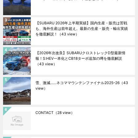
【SUBARU 2026年上半期実績】国内生産・販売は苦戦
も、海外生産は前年超え。最新の生産・販売・輸出実績
を徹底解説！
（43 view）
【2026年次改良】SUBARUクロストレックD型最新情
報！S:HEV一本化とCB18ターボ追加の噂を徹底解説
（43 view）
雪、激減……ネコママウンテンファイナル2025ｰ26
（43
view）
CONTACT
（28 view）