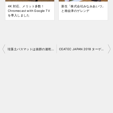
4K 対応、メリット多数！
新生「株式会社みなみあいづ」
Chromecast with Google TV
と南会津のゲレンデ
を導入しました
投
珪藻土バスマットは抜群の速乾性！そして驚安！
CEATEC JAPAN 2018 ターゲットはクルマ関連
稿
ナ
ビ
ゲ
ー
シ
ョ
ン