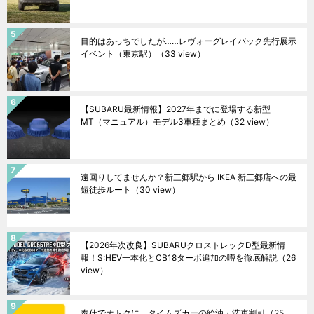
目的はあっちでしたが……レヴォーグレイバック先行展示
イベント（東京駅）
（33 view）
【SUBARU最新情報】2027年までに登場する新型
MT（マニュアル）モデル3車種まとめ
（32 view）
遠回りしてませんか？新三郷駅から IKEA 新三郷店への最
短徒歩ルート
（30 view）
【2026年次改良】SUBARUクロストレックD型最新情
報！S:HEV一本化とCB18ターボ追加の噂を徹底解説
（26
view）
奉仕でオトクに。タイムズカーの給油・洗車割引
（25