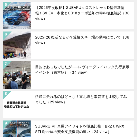
【2026年次改良】SUBARUクロストレックD型最新情
報！S:HEV一本化とCB18ターボ追加の噂を徹底解説
（38
view）
2025-26 復活なるか？箕輪スキー場の動向について
（36
view）
目的はあっちでしたが……レヴォーグレイバック先行展示
イベント（東京駅）
（34 view）
快適に走れるのはどっち？東北道と常磐道を比較してみ
ました
（25 view）
SUBARU MT車用アイサイトを徹底比較！BRZとWRX
STI Sport#の安全支援機能の違い
（24 view）