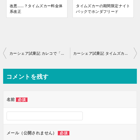
改悪……？タイムズカー料金体
タイムズカーの期間限定ナイト
系改正
パックでホンダフリード
投
カーシェア試乗記 カレコで「スバル フォレスター」
カーシェア試乗記 タイムズカーで「スズキ スイフト」（山坂道編）
稿
ナ
コメントを残す
ビ
ゲ
名前
必須
ー
シ
ョ
ン
メール（公開されません）
必須