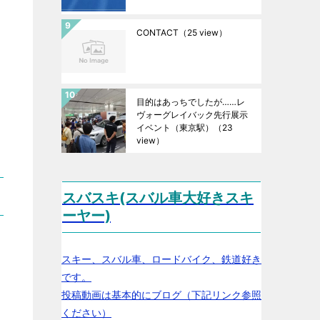
CONTACT
（25 view）
目的はあっちでしたが……レ
ヴォーグレイバック先行展示
イベント（東京駅）
（23
view）
スバスキ(スバル車大好きスキ
ーヤー)
スキー、スバル車、ロードバイク、鉄道好き
です。
投稿動画は基本的にブログ（下記リンク参照
ください）