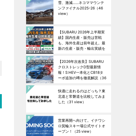
雪、激減……ネコママウンテ
ンファイナル2025ｰ26
（46
view）
【SUBARU 2026年上半期実
績】国内生産・販売は苦戦
も、海外生産は前年超え。最
新の生産・販売・輸出実績を
徹底解説！
（37 view）
【2026年次改良】SUBARU
クロストレックD型最新情
報！S:HEV一本化とCB18タ
ーボ追加の噂を徹底解説
（36
view）
快適に走れるのはどっち？東
北道と常磐道を比較してみま
した
（31 view）
営業再開へ向けて。イナワシ
ロ箕輪スキー場公式サイトオ
ープン！
（25 view）