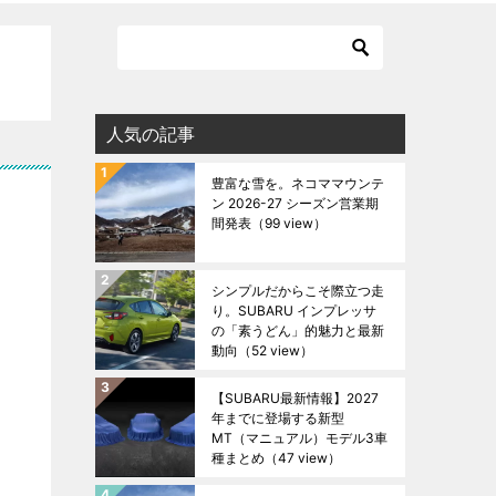
人気の記事
豊富な雪を。ネコママウンテ
ン 2026-27 シーズン営業期
間発表
（99 view）
シンプルだからこそ際立つ走
り。SUBARU インプレッサ
の「素うどん」的魅力と最新
動向
（52 view）
【SUBARU最新情報】2027
年までに登場する新型
MT（マニュアル）モデル3車
種まとめ
（47 view）