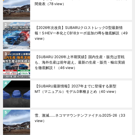
間発表
（78 view）
【2026年次改良】SUBARUクロストレックD型最新情
報！S:HEV一本化とCB18ターボ追加の噂を徹底解説
（49
view）
【SUBARU 2026年上半期実績】国内生産・販売は苦戦
も、海外生産は前年超え。最新の生産・販売・輸出実績
を徹底解説！
（46 view）
【SUBARU最新情報】2027年までに登場する新型
MT（マニュアル）モデル3車種まとめ
（40 view）
雪、激減……ネコママウンテンファイナル2025ｰ26
（33
view）