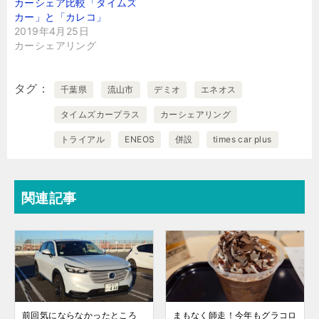
カーシェア比較「タイムズ
カー」と「カレコ」
2019年4月25日
カーシェアリング
タグ
千葉県
流山市
デミオ
エネオス
タイムズカープラス
カーシェアリング
トライアル
ENEOS
併設
times car plus
関連記事
前回気にならなかったところ
まもなく師走！今年もグラコロ