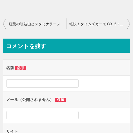
投
紅葉の筑波山とスタミナラーメンドライブ
軽快！タイムズカーで CX-5（カーシェア試乗記）
稿
ナ
コメントを残す
ビ
ゲ
名前
必須
ー
シ
ョ
ン
メール（公開されません）
必須
サイト