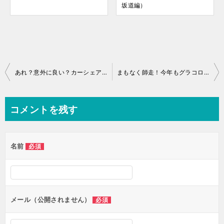
坂道編）
投
あれ？意外に良い？カーシェア試乗記タイムズカーでヤリスクロス
まもなく師走！今年もグラコロ＆初めてのマックカフェ
稿
ナ
コメントを残す
ビ
ゲ
名前
必須
ー
シ
ョ
ン
メール（公開されません）
必須