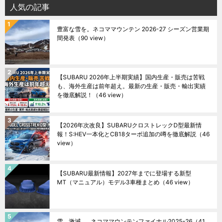
人気の記事
豊富な雪を。ネコママウンテン 2026-27 シーズン営業期
間発表
（90 view）
【SUBARU 2026年上半期実績】国内生産・販売は苦戦
も、海外生産は前年超え。最新の生産・販売・輸出実績
を徹底解説！
（46 view）
【2026年次改良】SUBARUクロストレックD型最新情
報！S:HEV一本化とCB18ターボ追加の噂を徹底解説
（46
view）
【SUBARU最新情報】2027年までに登場する新型
MT（マニュアル）モデル3車種まとめ
（46 view）
雪、激減……ネコママウンテンファイナル2025ｰ26
（41