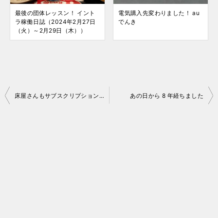
最後の団体レッスン！ イント
電気購入先変わりました！ au
ラ稼働日誌（2024年2月27日
でんき
（火）～2月29日（木））
投
床屋さんもサブスクリプション！？
あの日から 8 年経ちました
稿
ナ
ビ
ゲ
ー
シ
ョ