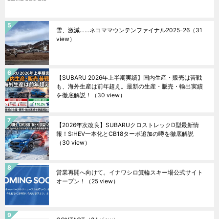
雪、激減……ネコママウンテンファイナル2025ｰ26
（31
view）
【SUBARU 2026年上半期実績】国内生産・販売は苦戦
も、海外生産は前年超え。最新の生産・販売・輸出実績
を徹底解説！
（30 view）
【2026年次改良】SUBARUクロストレックD型最新情
報！S:HEV一本化とCB18ターボ追加の噂を徹底解説
（30 view）
営業再開へ向けて。イナワシロ箕輪スキー場公式サイト
オープン！
（25 view）