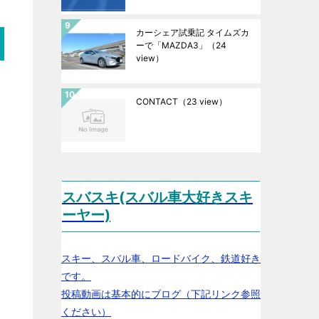
カーシェア試乗記 タイムズカ
ーで「MAZDA3」
（24
view）
CONTACT
（23 view）
スバスキ(スバル車大好きスキ
ーヤー)
スキー、スバル車、ロードバイク、鉄道好き
です。
投稿動画は基本的にブログ（下記リンク参照
ください）