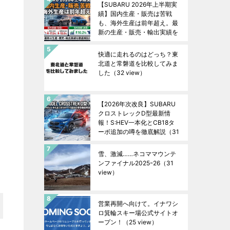
【SUBARU 2026年上半期実
績】国内生産・販売は苦戦
も、海外生産は前年超え。最
新の生産・販売・輸出実績を
徹底解説！
（32 view）
快適に走れるのはどっち？東
北道と常磐道を比較してみま
した
（32 view）
【2026年次改良】SUBARU
クロストレックD型最新情
報！S:HEV一本化とCB18タ
ーボ追加の噂を徹底解説
（31
view）
雪、激減……ネコママウンテ
ンファイナル2025ｰ26
（31
view）
営業再開へ向けて。イナワシ
ロ箕輪スキー場公式サイトオ
ープン！
（25 view）