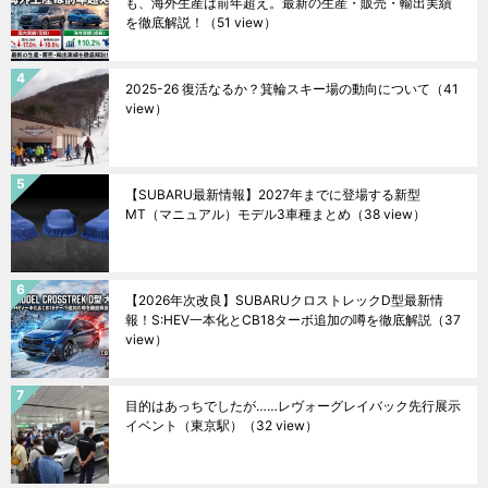
も、海外生産は前年超え。最新の生産・販売・輸出実績
を徹底解説！
（51 view）
2025-26 復活なるか？箕輪スキー場の動向について
（41
view）
【SUBARU最新情報】2027年までに登場する新型
MT（マニュアル）モデル3車種まとめ
（38 view）
【2026年次改良】SUBARUクロストレックD型最新情
報！S:HEV一本化とCB18ターボ追加の噂を徹底解説
（37
view）
目的はあっちでしたが……レヴォーグレイバック先行展示
イベント（東京駅）
（32 view）