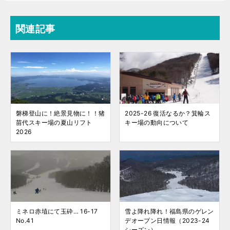
関連記事
磐梯登山に！絶景見物に！！猪
2025-26 復活なるか？箕輪ス
苗代スキー場の夏山リフト
キー場の動向について
2026
ミネロ赤埴にて玉砕… 16-17
雪よ降れ降れ！福島県のゲレン
No.41
デオープン日情報（2023-24
シーズン）