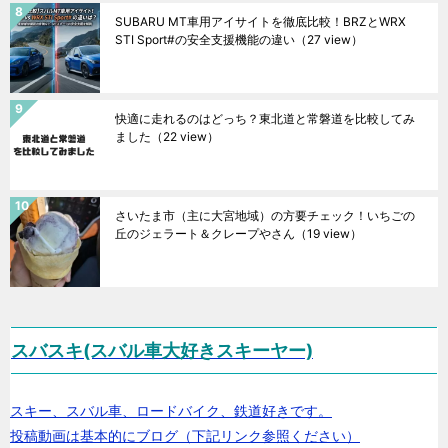
SUBARU MT車用アイサイトを徹底比較！BRZとWRX
STI Sport#の安全支援機能の違い
（27 view）
快適に走れるのはどっち？東北道と常磐道を比較してみ
ました
（22 view）
さいたま市（主に大宮地域）の方要チェック！いちごの
丘のジェラート＆クレープやさん
（19 view）
スバスキ(スバル車大好きスキーヤー)
スキー、スバル車、ロードバイク、鉄道好きです。
投稿動画は基本的にブログ（下記リンク参照ください）