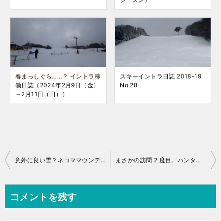
春まっしぐら……？ イントラ稼
スキーイントラ日誌 2018-19
働日誌（2024年2月9日（金）
No.28
～2月11日（日））
投
意外に良い雪？ネコママウンテン 5 回目
まさかの訪問 2 度目。ハンターマウンテンでスキー試乗会 Part.2（ブルーモリス：Bluemoris）
稿
ナ
コメントを残す
ビ