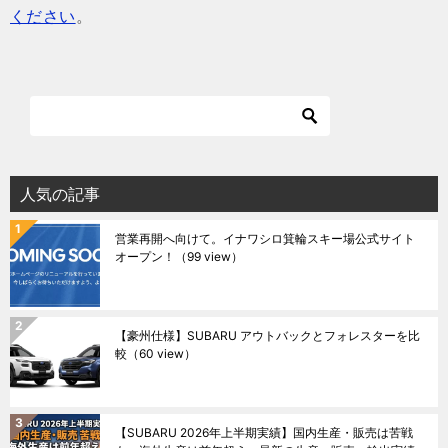
ください
。
人気の記事
営業再開へ向けて。イナワシロ箕輪スキー場公式サイト
オープン！
（99 view）
【豪州仕様】SUBARU アウトバックとフォレスターを比
較
（60 view）
【SUBARU 2026年上半期実績】国内生産・販売は苦戦