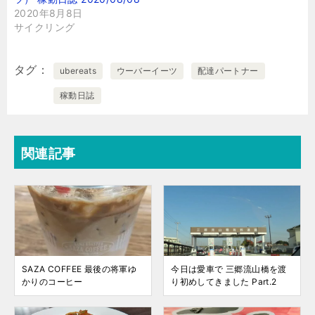
2020年8月8日
サイクリング
タグ
ubereats
ウーバーイーツ
配達パートナー
稼動日誌
関連記事
SAZA COFFEE 最後の将軍ゆ
今日は愛車で 三郷流山橋を渡
かりのコーヒー
り初めしてきました Part.2