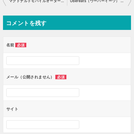
マクドナルドモバイルオーダーの落とし穴
Ubereats（ウーバーイーツ） 稼動日誌 2020/08/08
稿
ナ
コメントを残す
ビ
ゲ
名前
必須
ー
シ
ョ
ン
メール（公開されません）
必須
サイト