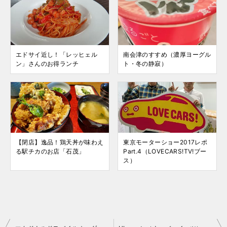
エドサイ近し！「レッヒェル
南会津のすすめ（濃厚ヨーグル
ン」さんのお得ランチ
ト・冬の静寂）
【閉店】逸品！鶏天丼が味わえ
東京モーターショー2017レポ
る駅チカのお店「石茂」
Part.4（LOVECARS!TV!ブー
ス）
投