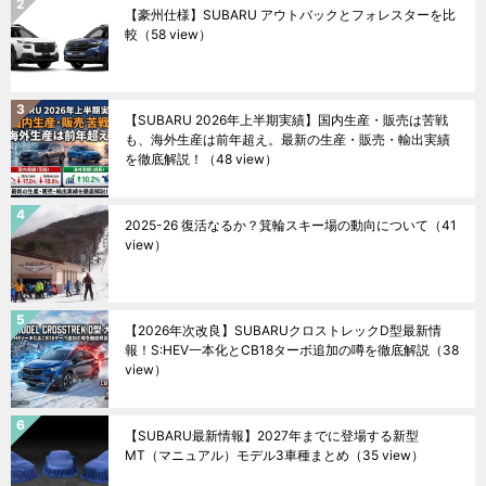
【豪州仕様】SUBARU アウトバックとフォレスターを比
較
（58 view）
【SUBARU 2026年上半期実績】国内生産・販売は苦戦
も、海外生産は前年超え。最新の生産・販売・輸出実績
を徹底解説！
（48 view）
2025-26 復活なるか？箕輪スキー場の動向について
（41
view）
【2026年次改良】SUBARUクロストレックD型最新情
報！S:HEV一本化とCB18ターボ追加の噂を徹底解説
（38
view）
【SUBARU最新情報】2027年までに登場する新型
MT（マニュアル）モデル3車種まとめ
（35 view）