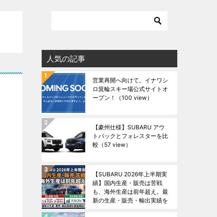
人気の記事
営業再開へ向けて。イナワシ
ロ箕輪スキー場公式サイトオ
ープン！
（100 view）
【豪州仕様】SUBARU アウ
トバックとフォレスターを比
較
（57 view）
【SUBARU 2026年上半期実
績】国内生産・販売は苦戦
も、海外生産は前年超え。最
新の生産・販売・輸出実績を
徹底解説！
（46 view）