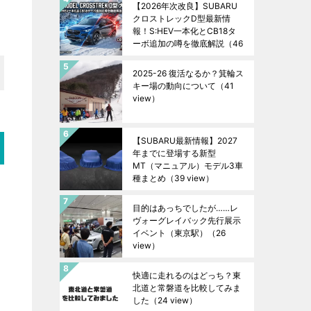
【2026年次改良】SUBARU
クロストレックD型最新情
報！S:HEV一本化とCB18タ
ーボ追加の噂を徹底解説
（46
view）
2025-26 復活なるか？箕輪ス
キー場の動向について
（41
view）
【SUBARU最新情報】2027
年までに登場する新型
MT（マニュアル）モデル3車
種まとめ
（39 view）
目的はあっちでしたが……レ
ヴォーグレイバック先行展示
イベント（東京駅）
（26
view）
快適に走れるのはどっち？東
北道と常磐道を比較してみま
した
（24 view）