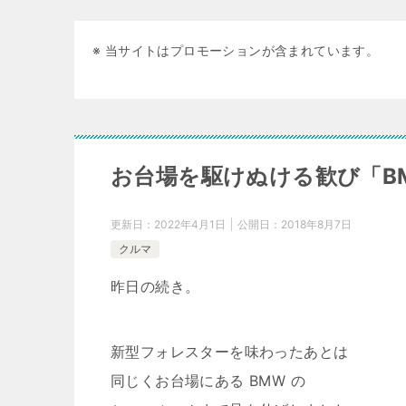
※ 当サイトはプロモーションが含まれています。
お台場を駆けぬける歓び「BMW G
更新日：
2022年4月1日
公開日：
2018年8月7日
クルマ
昨日の続き。
新型フォレスターを味わったあとは
同じくお台場にある BMW の