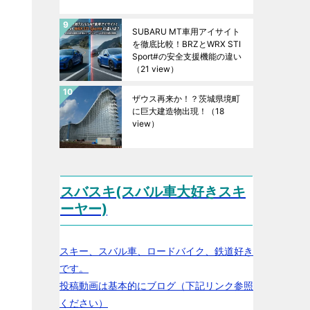
SUBARU MT車用アイサイト
を徹底比較！BRZとWRX STI
Sport#の安全支援機能の違い
（21 view）
ザウス再来か！？茨城県境町
に巨大建造物出現！
（18
view）
スバスキ(スバル車大好きスキ
ーヤー)
スキー、スバル車、ロードバイク、鉄道好き
です。
投稿動画は基本的にブログ（下記リンク参照
ください）