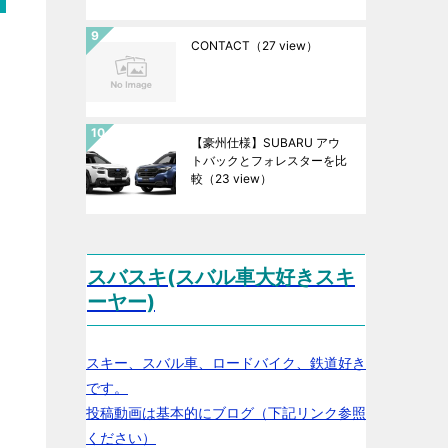
CONTACT
（27 view）
【豪州仕様】SUBARU アウ
トバックとフォレスターを比
較
（23 view）
スバスキ(スバル車大好きスキ
ーヤー)
スキー、スバル車、ロードバイク、鉄道好き
です。
投稿動画は基本的にブログ（下記リンク参照
ください）