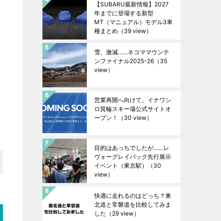
【SUBARU最新情報】2027
年までに登場する新型
MT（マニュアル）モデル3車
種まとめ
（39 view）
雪、激減……ネコママウンテ
ンファイナル2025ｰ26
（35
view）
営業再開へ向けて。イナワシ
ロ箕輪スキー場公式サイトオ
ープン！
（30 view）
目的はあっちでしたが……レ
ヴォーグレイバック先行展示
イベント（東京駅）
（30
view）
快適に走れるのはどっち？東
北道と常磐道を比較してみま
した
（29 view）