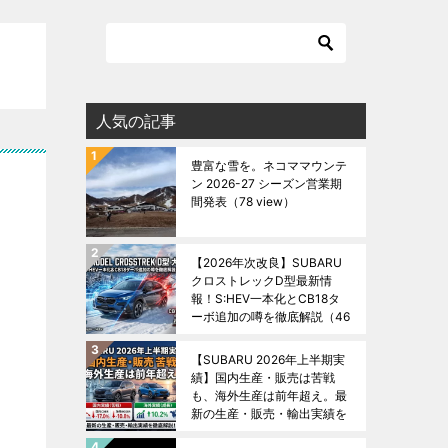
人気の記事
豊富な雪を。ネコママウンテ
ン 2026-27 シーズン営業期
間発表
（78 view）
【2026年次改良】SUBARU
クロストレックD型最新情
報！S:HEV一本化とCB18タ
ーボ追加の噂を徹底解説
（46
view）
【SUBARU 2026年上半期実
績】国内生産・販売は苦戦
も、海外生産は前年超え。最
新の生産・販売・輸出実績を
徹底解説！
（45 view）