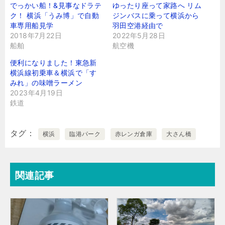
でっかい船！&見事なドラテ
ゆったり座って家路へ リム
ク！ 横浜「うみ博」で自動
ジンバスに乗って横浜から
車専用船見学
羽田空港経由で
2018年7月22日
2022年5月28日
船舶
航空機
便利になりました！東急新
横浜線初乗車＆横浜で「す
みれ」の味噌ラーメン
2023年4月19日
鉄道
タグ
横浜
臨港パーク
赤レンガ倉庫
大さん橋
関連記事