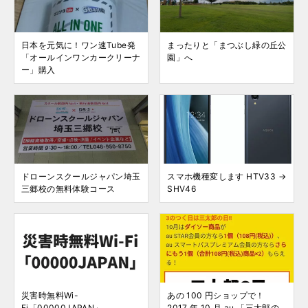
日本を元気に！ワン速Tube発
まったりと「まつぶし緑の丘公
「オールインワンカークリーナ
園」へ
ー」購入
ドローンスクールジャパン埼玉
スマホ機種変します HTV33 →
三郷校の無料体験コース
SHV46
災害時無料Wi-
あの 100 円ショップで！
Fi「00000JAPAN」
2017 年 10 月 au 「三太郎の