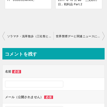
日」戦利品 Part.2
投
ソラマチ・浅草散歩（三社祭ともんじゃ焼）
世界禁煙デーと関連ニュースについて
稿
ナ
コメントを残す
ビ
ゲ
名前
必須
ー
シ
ョ
ン
メール（公開されません）
必須