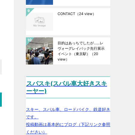
CONTACT
（24 view）
目的はあっちでしたが……レ
ヴォーグレイバック先行展示
イベント（東京駅）
（20
view）
スバスキ(スバル車大好きスキ
ーヤー)
スキー、スバル車、ロードバイク、鉄道好き
です。
投稿動画は基本的にブログ（下記リンク参照
ください）