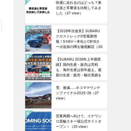
快適に走れるのはどっち？東
北道と常磐道を比較してみま
した
（37 view）
【2026年次改良】SUBARU
クロストレックD型最新情
報！S:HEV一本化とCB18タ
ーボ追加の噂を徹底解説
（30
view）
【SUBARU 2026年上半期実
績】国内生産・販売は苦戦
も、海外生産は前年超え。最
新の生産・販売・輸出実績を
徹底解説！
（27 view）
雪、激減……ネコママウンテ
ンファイナル2025ｰ26
（27
view）
営業再開へ向けて。イナワシ
ロ箕輪スキー場公式サイトオ
ープン！
（25 view）