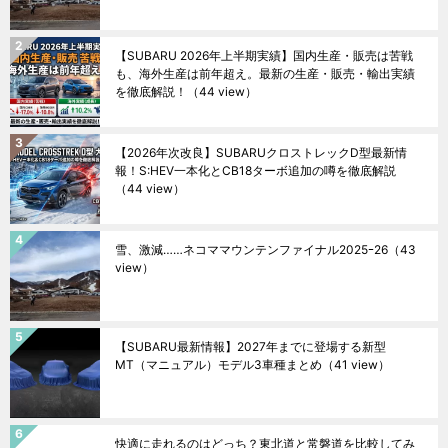
【SUBARU 2026年上半期実績】国内生産・販売は苦戦
も、海外生産は前年超え。最新の生産・販売・輸出実績
を徹底解説！
（44 view）
【2026年次改良】SUBARUクロストレックD型最新情
報！S:HEV一本化とCB18ターボ追加の噂を徹底解説
（44 view）
雪、激減……ネコママウンテンファイナル2025ｰ26
（43
view）
【SUBARU最新情報】2027年までに登場する新型
MT（マニュアル）モデル3車種まとめ
（41 view）
快適に走れるのはどっち？東北道と常磐道を比較してみ