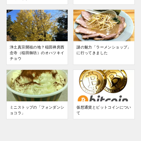
浄土真宗開祖の地？稲田禅房西
謎の魅力「ラーメンショップ」
念寺（稲田御坊）のオハツキイ
に行ってきました
チョウ
ミニストップの「フォンダンシ
仮想通貨とビットコインについ
ョコラ」
て