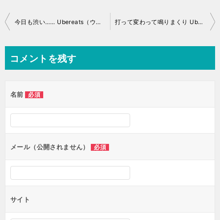
投
今日も渋い…… Ubereats（ウーバーイーツ） 稼動日誌 2021/10/04
打って変わって鳴りまくり Ubereats（ウーバーイーツ） 稼動日誌 2021/10/08
稿
ナ
コメントを残す
ビ
ゲ
名前
必須
ー
シ
ョ
ン
メール（公開されません）
必須
サイト