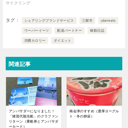
サイクリング
タグ
シェアリングブランドサービス
三郷市
ubereats
ウーバーイーツ
配達パートナー
稼動日誌
消費カロリー
ダイエット
関連記事
アンバサダーになりました！
南会津のすすめ（濃厚ヨーグル
「猪苗代観光船」のクラファン
ト・冬の静寂）
リターン（乗船券とアンバサダ
ーカード）