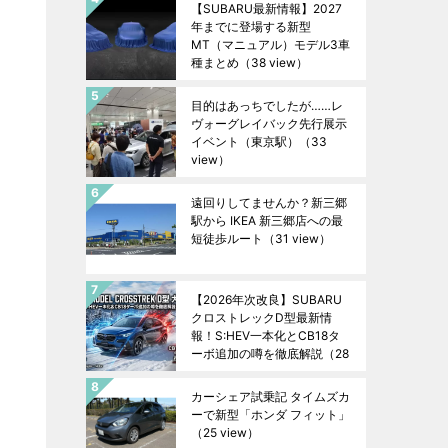
【SUBARU最新情報】2027
年までに登場する新型
MT（マニュアル）モデル3車
種まとめ
（38 view）
目的はあっちでしたが……レ
ヴォーグレイバック先行展示
イベント（東京駅）
（33
view）
遠回りしてませんか？新三郷
駅から IKEA 新三郷店への最
短徒歩ルート
（31 view）
【2026年次改良】SUBARU
クロストレックD型最新情
報！S:HEV一本化とCB18タ
ーボ追加の噂を徹底解説
（28
view）
カーシェア試乗記 タイムズカ
ーで新型「ホンダ フィット」
（25 view）