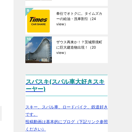
奉仕でオトクに。タイムズカ
ーの給油・洗車割引
（24
view）
ザウス再来か！？茨城県境町
に巨大建造物出現！
（20
view）
スバスキ(スバル車大好きスキ
ーヤー)
スキー、スバル車、ロードバイク、鉄道好き
です。
投稿動画は基本的にブログ（下記リンク参照
ください）