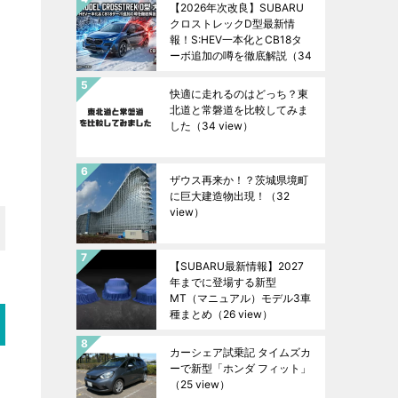
【2026年次改良】SUBARU
クロストレックD型最新情
報！S:HEV一本化とCB18タ
ーボ追加の噂を徹底解説
（34
view）
快適に走れるのはどっち？東
北道と常磐道を比較してみま
した
（34 view）
ザウス再来か！？茨城県境町
に巨大建造物出現！
（32
view）
【SUBARU最新情報】2027
年までに登場する新型
MT（マニュアル）モデル3車
種まとめ
（26 view）
カーシェア試乗記 タイムズカ
ーで新型「ホンダ フィット」
（25 view）