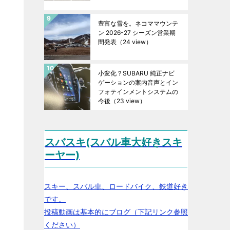
豊富な雪を。ネコママウンテ
ン 2026-27 シーズン営業期
間発表
（24 view）
小変化？SUBARU 純正ナビ
ゲーションの案内音声とイン
フォテインメントシステムの
今後
（23 view）
スバスキ(スバル車大好きスキ
ーヤー)
スキー、スバル車、ロードバイク、鉄道好き
です。
投稿動画は基本的にブログ（下記リンク参照
ください）