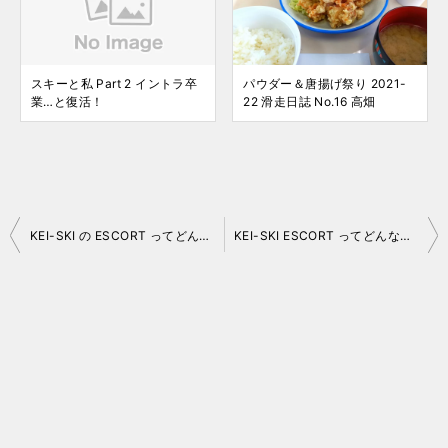
スキーと私 Part 2 イントラ卒
パウダー＆唐揚げ祭り 2021-
業…と復活！
22 滑走日誌 No.16 高畑
投
KEI-SKI の ESCORT ってどんなスキー？
KEI-SKI ESCORT ってどんなスキー？ Part 2
稿
ナ
ビ
ゲ
ー
シ