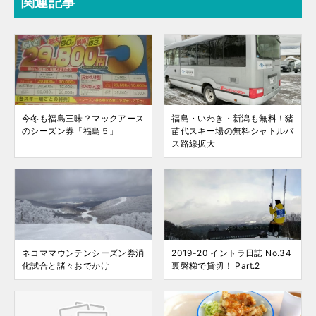
関連記事
今冬も福島三昧？マックアース
福島・いわき・新潟も無料！猪
のシーズン券「福島５」
苗代スキー場の無料シャトルバ
ス路線拡大
ネコママウンテンシーズン券消
2019-20 イントラ日誌 No.34
化試合と諸々おでかけ
裏磐梯で貸切！ Part.2