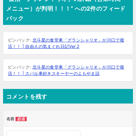
ビ
メニュー）が判明！！！” への2件のフィード
ゲ
バック
ー
シ
ピンバック:
北斗星の食堂車「グランシャリオ」が川口で復
ョ
活！！ | 自由人の気まぐれ日記Ver.2
ン
ピンバック:
北斗星の食堂車「グランシャリオ」が川口で復
活！！ | スバル車好きスキーヤーのよもやま話
コメントを残す
名前
必須