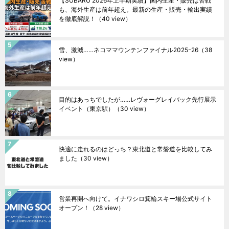
【SUBARU 2026年上半期実績】国内生産・販売は苦戦
も、海外生産は前年超え。最新の生産・販売・輸出実績
を徹底解説！
（40 view）
雪、激減……ネコママウンテンファイナル2025ｰ26
（38
view）
目的はあっちでしたが……レヴォーグレイバック先行展示
イベント（東京駅）
（30 view）
快適に走れるのはどっち？東北道と常磐道を比較してみ
ました
（30 view）
営業再開へ向けて。イナワシロ箕輪スキー場公式サイト
オープン！
（28 view）