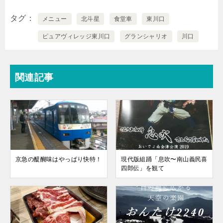
タグ
メニュー
北斗星
食堂車
東川口
ピュアヴィレッジ東川口
グランシャリオ
川口
関連記事
京急の醍醐味はやっぱり快特！
現代版組踊「息吹〜南山義民喜
四郎伝」を観て