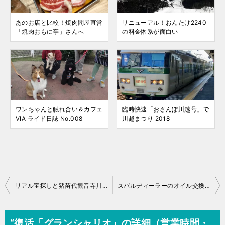
あのお店と比較！焼肉問屋直営
リニューアル！おんたけ2240
「焼肉おもに亭」さんへ
の料金体系が面白い
ワンちゃんと触れ合い＆カフェ
臨時快速「おさんぽ川越号」で
VIA ライド日誌 No.008
川越まつり 2018
投
リアル宝探しと猪苗代観音寺川の桜 No.03-07
スバルディーラーのオイル交換工賃値下げ！
稿
ナ
“復活「グランシャリオ」の詳細（営業時間・