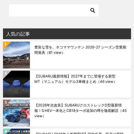
人気の記事
豊富な雪を。ネコママウンテン 2026-27 シーズン営業期
間発表
（81 view）
【SUBARU最新情報】2027年までに登場する新型
MT（マニュアル）モデル3車種まとめ
（46 view）
【2026年次改良】SUBARUクロストレックD型最新情
報！S:HEV一本化とCB18ターボ追加の噂を徹底解説
（45
view）