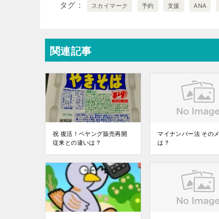
タグ
スカイマーク
予約
支援
ANA
関連記事
祝 復活！ペヤング販売再開
マイナンバー法 その
従来との違いは？
は？