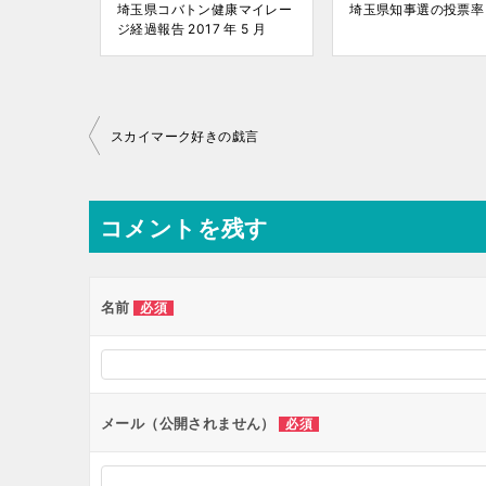
埼玉県コバトン健康マイレー
埼玉県知事選の投票率
ジ経過報告 2017 年 5 月
投
スカイマーク好きの戯言
稿
ナ
コメントを残す
ビ
ゲ
ー
名前
必須
シ
ョ
ン
メール（公開されません）
必須