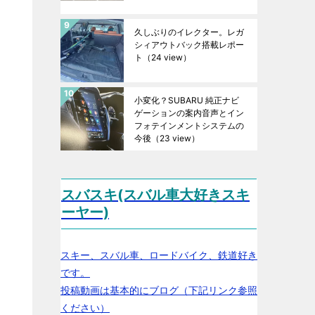
久しぶりのイレクター。レガ
シィアウトバック搭載レポー
ト
（24 view）
小変化？SUBARU 純正ナビ
ゲーションの案内音声とイン
フォテインメントシステムの
今後
（23 view）
スバスキ(スバル車大好きスキ
ーヤー)
スキー、スバル車、ロードバイク、鉄道好き
です。
投稿動画は基本的にブログ（下記リンク参照
ください）