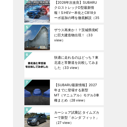
【2026年次改良】SUBARU
クロストレックD型最新情
報！S:HEV一本化とCB18タ
ーボ追加の噂を徹底解説
（35
view）
ザウス再来か！？茨城県境町
に巨大建造物出現！
（33
view）
快適に走れるのはどっち？東
北道と常磐道を比較してみま
した
（33 view）
【SUBARU最新情報】2027
年までに登場する新型
MT（マニュアル）モデル3車
種まとめ
（28 view）
カーシェア試乗記 タイムズカ
ーで新型「ホンダ フィット」
（27 view）