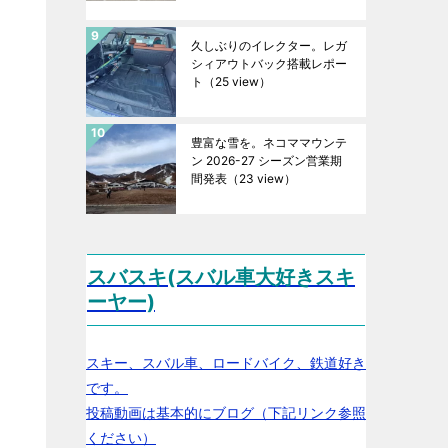
久しぶりのイレクター。レガ
シィアウトバック搭載レポー
ト
（25 view）
豊富な雪を。ネコママウンテ
ン 2026-27 シーズン営業期
間発表
（23 view）
スバスキ(スバル車大好きスキ
ーヤー)
スキー、スバル車、ロードバイク、鉄道好き
です。
投稿動画は基本的にブログ（下記リンク参照
ください）