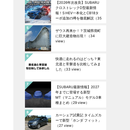
【2026年次改良】SUBARU
クロストレックD型最新情
報！S:HEV一本化とCB18タ
ーボ追加の噂を徹底解説
（35
view）
ザウス再来か！？茨城県境町
に巨大建造物出現！
（34
view）
快適に走れるのはどっち？東
北道と常磐道を比較してみま
した
（33 view）
【SUBARU最新情報】2027
年までに登場する新型
MT（マニュアル）モデル3車
種まとめ
（29 view）
カーシェア試乗記 タイムズカ
ーで新型「ホンダ フィット」
（27 view）