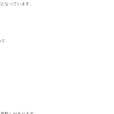
園となっています。
ると
も有料）があります。