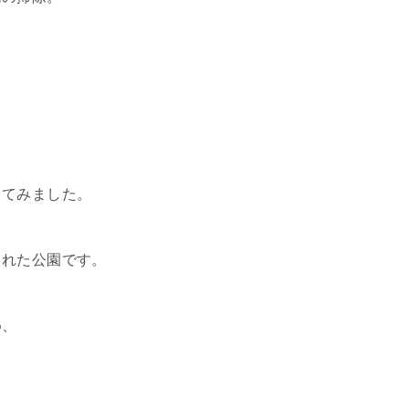
。
ってみました。
された公園です。
め、