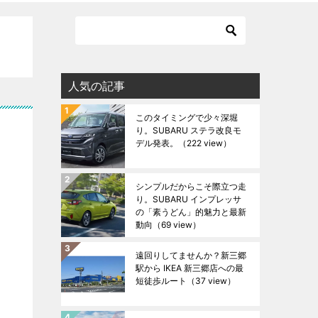
人気の記事
このタイミングで少々深堀
り。SUBARU ステラ改良モ
デル発表。
（222 view）
シンプルだからこそ際立つ走
り。SUBARU インプレッサ
の「素うどん」的魅力と最新
動向
（69 view）
遠回りしてませんか？新三郷
駅から IKEA 新三郷店への最
短徒歩ルート
（37 view）