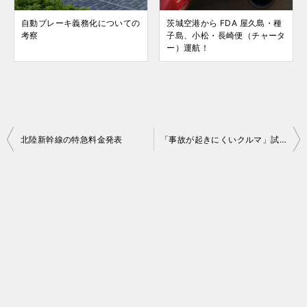
自動ブレーキ義務化についての
茨城空港から FDA 屋久島・種
考察
子島、小松・長崎便（チャータ
ー）運航！
投
北陸新幹線の特急料金発表
「事故が起きにくいクルマ」試験 3 車が満点評価
稿
ナ
ビ
ゲ
ー
シ
ョ