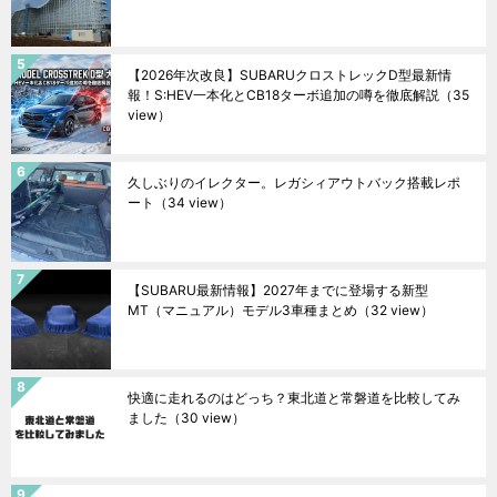
【2026年次改良】SUBARUクロストレックD型最新情
報！S:HEV一本化とCB18ターボ追加の噂を徹底解説
（35
view）
久しぶりのイレクター。レガシィアウトバック搭載レポ
ート
（34 view）
【SUBARU最新情報】2027年までに登場する新型
MT（マニュアル）モデル3車種まとめ
（32 view）
快適に走れるのはどっち？東北道と常磐道を比較してみ
ました
（30 view）