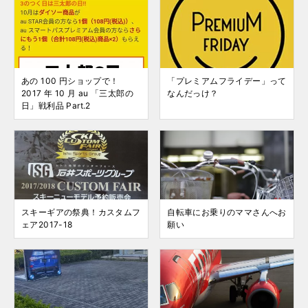
あの 100 円ショップで！
「プレミアムフライデー」って
2017 年 10 月 au 「三太郎の
なんだっけ？
日」戦利品 Part.2
スキーギアの祭典！カスタムフ
自転車にお乗りのママさんへお
ェア2017-18
願い