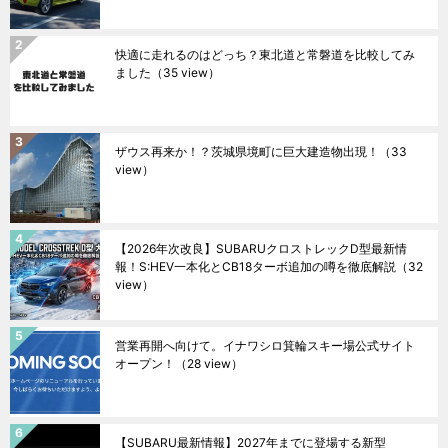
快適に走れるのはどっち？東北道と常磐道を比較してみ
ました
（35 view）
ザウス再来か！？茨城県境町に巨大建造物出現！
（33
view）
【2026年次改良】SUBARUクロストレックD型最新情
報！S:HEV一本化とCB18ターボ追加の噂を徹底解説
（32
view）
営業再開へ向けて。イナワシロ箕輪スキー場公式サイト
オープン！
（28 view）
【SUBARU最新情報】2027年までに登場する新型