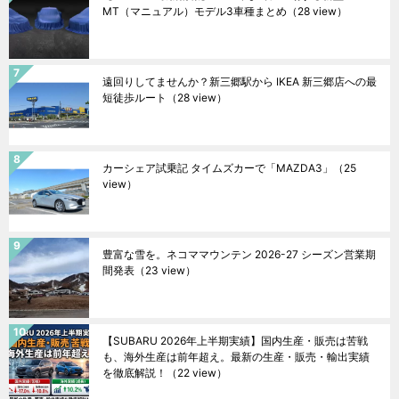
MT（マニュアル）モデル3車種まとめ
（28 view）
遠回りしてませんか？新三郷駅から IKEA 新三郷店への最
短徒歩ルート
（28 view）
カーシェア試乗記 タイムズカーで「MAZDA3」
（25
view）
豊富な雪を。ネコママウンテン 2026-27 シーズン営業期
間発表
（23 view）
【SUBARU 2026年上半期実績】国内生産・販売は苦戦
も、海外生産は前年超え。最新の生産・販売・輸出実績
を徹底解説！
（22 view）