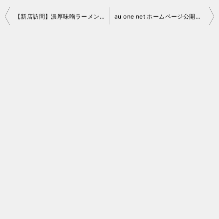
投
【新店訪問】濃厚味噌ラーメンの「味噌の匠味 三郷店」さん
au one net ホームページ公開代理サービス終了
稿
ナ
ビ
ゲ
ー
シ
ョ
ン