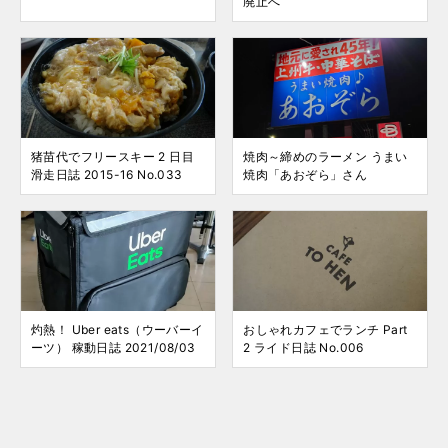
廃止へ
猪苗代でフリースキー 2 日目
焼肉～締めのラーメン うまい
滑走日誌 2015-16 No.033
焼肉「あおぞら」さん
灼熱！ Uber eats（ウーバーイ
おしゃれカフェでランチ Part
ーツ） 稼動日誌 2021/08/03
2 ライド日誌 No.006