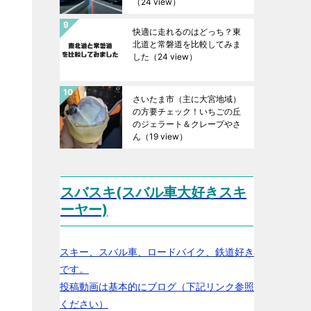
（24 view）
快適に走れるのはどっち？東
北道と常磐道を比較してみま
した
（24 view）
さいたま市（主に大宮地域）
の方要チェック！いちごの丘
のジェラート＆クレープやさ
ん
（19 view）
スバスキ(スバル車大好きスキ
ーヤー)
スキー、スバル車、ロードバイク、鉄道好き
です。
投稿動画は基本的にブログ（下記リンク参照
ください）