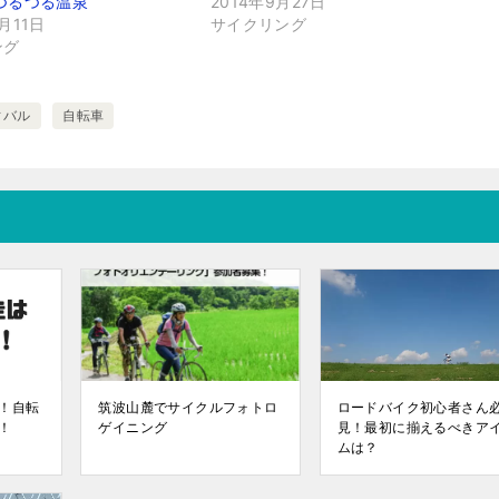
とつるつる温泉
2014年9月27日
0月11日
サイクリング
ング
ィバル
自転車
！自転
筑波山麓でサイクルフォトロ
ロードバイク初心者さん
！
ゲイニング
見！最初に揃えるべきア
ムは？