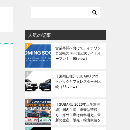
人気の記事
営業再開へ向けて。イナワシ
ロ箕輪スキー場公式サイトオ
ープン！
（95 view）
【豪州仕様】SUBARU アウ
トバックとフォレスターを比
較
（53 view）
【SUBARU 2026年上半期実
績】国内生産・販売は苦戦
も、海外生産は前年超え。最
新の生産・販売・輸出実績を
徹底解説！
（49 view）