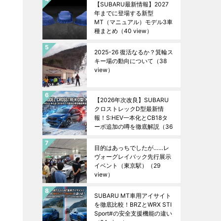
【SUBARU最新情報】2027
年までに登場する新型
MT（マニュアル）モデル3車
種まとめ
（40 view）
2025-26 復活なるか？箕輪ス
キー場の動向について
（38
view）
【2026年次改良】SUBARU
クロストレックD型最新情
報！S:HEV一本化とCB18タ
ーボ追加の噂を徹底解説
（36
view）
目的はあっちでしたが……レ
ヴォーグレイバック先行展示
イベント（東京駅）
（29
view）
SUBARU MT車用アイサイト
を徹底比較！BRZとWRX STI
Sport#の安全支援機能の違い