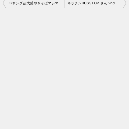
投
ペヤング超大盛やきそばマシマシキャベツ実食レポ
キッチンBUSSTOP さん 2nd. チャレンジ
稿
ナ
ビ
ゲ
ー
シ
ョ
ン