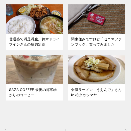
普通盛で満足満腹。舞木ドライ
関東住みですけど「セコマファ
ブインさんの焼肉定食
ンブック」買ってみました
SAZA COFFEE 最後の将軍ゆ
会津ラーメン「うえんで」さん
かりのコーヒー
in 柏タカシマヤ