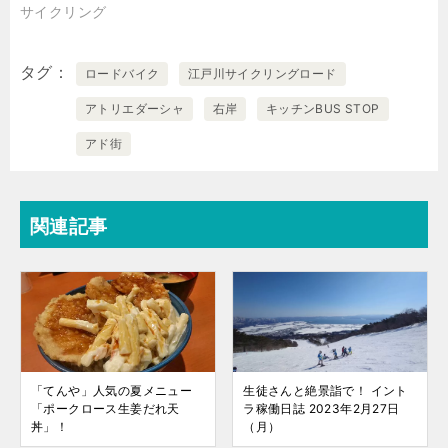
サイクリング
タグ
ロードバイク
江戸川サイクリングロード
アトリエダーシャ
右岸
キッチンBUS STOP
アド街
関連記事
「てんや」人気の夏メニュー
生徒さんと絶景詣で！ イント
「ポークロース生姜だれ天
ラ稼働日誌 2023年2月27日
丼」！
（月）