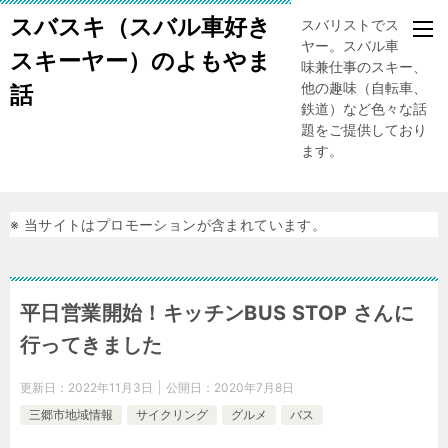
スバスキ（スバル車好き
スバリストでスキー
ヤー。スバル車、趣
スキーヤー）のよもやま
味兼仕事のスキー、
他の趣味（自転車、
話
鉄道）など色々な話
題をご提供しており
ます。
※ 当サイトはプロモーションが含まれています。
平日営業開始！キッチンBUS STOP さんに
行ってきました
更新日：
2022年11月3日
公開日：
2020年7月8日
三郷市地域情報
サイクリング
グルメ
バス