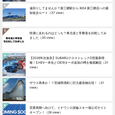
遠回りしてませんか？新三郷駅から IKEA 新三郷店への最
短徒歩ルート
（37 view）
快適に走れるのはどっち？東北道と常磐道を比較してみ
ました
（35 view）
【2026年次改良】SUBARUクロストレックD型最新情
報！S:HEV一本化とCB18ターボ追加の噂を徹底解説
（31
view）
ザウス再来か！？茨城県境町に巨大建造物出現！
（31
view）
営業再開へ向けて。イナワシロ箕輪スキー場公式サイト
オープン！
（26 view）