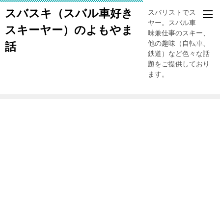
スバスキ（スバル車好き
スバリストでスキー
ヤー。スバル車、趣
スキーヤー）のよもやま
味兼仕事のスキー、
他の趣味（自転車、
話
鉄道）など色々な話
題をご提供しており
ます。