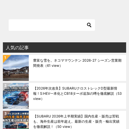
人気の記事
豊富な雪を。ネコママウンテン 2026-27 シーズン営業期
間発表
（61 view）
【2026年次改良】SUBARUクロストレックD型最新情
報！S:HEV一本化とCB18ターボ追加の噂を徹底解説
（53
view）
【SUBARU 2026年上半期実績】国内生産・販売は苦戦
も、海外生産は前年超え。最新の生産・販売・輸出実績
を徹底解説！
（50 view）