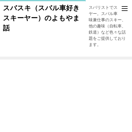
スバスキ（スバル車好き
スバリストでスキー
ヤー。スバル車、趣
スキーヤー）のよもやま
味兼仕事のスキー、
他の趣味（自転車、
話
鉄道）など色々な話
題をご提供しており
ます。