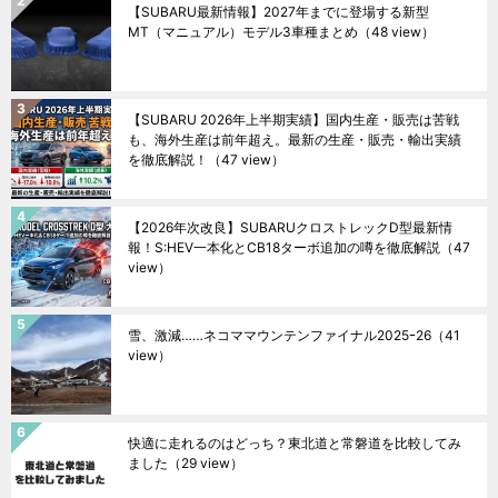
【SUBARU最新情報】2027年までに登場する新型
MT（マニュアル）モデル3車種まとめ
（48 view）
【SUBARU 2026年上半期実績】国内生産・販売は苦戦
も、海外生産は前年超え。最新の生産・販売・輸出実績
を徹底解説！
（47 view）
【2026年次改良】SUBARUクロストレックD型最新情
報！S:HEV一本化とCB18ターボ追加の噂を徹底解説
（47
view）
雪、激減……ネコママウンテンファイナル2025ｰ26
（41
view）
快適に走れるのはどっち？東北道と常磐道を比較してみ
ました
（29 view）