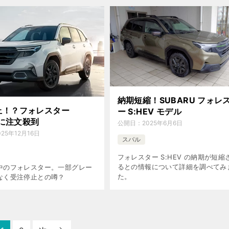
8」搭載グレード追加です。雪山へ
最適な大進化を徹底解説！
納期短縮！SUBARU フォレ
止！？フォレスター
ー S:HEV モデル
V に注文殺到
公開日：
2025年6月6日
025年12月16日
スバル
フォレスター S:HEV の納期が短縮
るとの情報について詳細を調べてみ
中のフォレスター。一部グレー
た。
なく受注停止との噂？