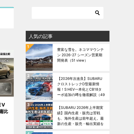
人気の記事
豊富な雪を。ネコママウンテ
ン 2026-27 シーズン営業期
間発表
（51 view）
【2026年次改良】SUBARU
クロストレックD型最新情
報！S:HEV一本化とCB18タ
ーボ追加の噂を徹底解説
（49
view）
EV
【SUBARU 2026年上半期実
備比
績】国内生産・販売は苦戦
も、海外生産は前年超え。最
新の生産・販売・輸出実績を
徹底解説！
（48 view）