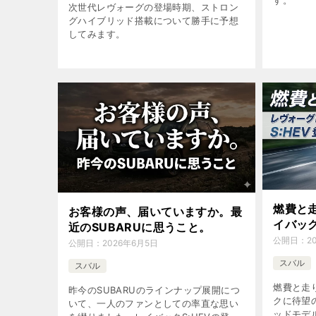
次世代レヴォーグの登場時期、ストロン
グハイブリッド搭載について勝手に予想
してみます。
燃費と
お客様の声、届いていますか。最
イバック
近のSUBARUに思うこと。
公開日：
2
公開日：
2026年6月5日
スバル
スバル
燃費と走
昨今のSUBARUのラインナップ展開につ
クに待望の
いて、一人のファンとしての率直な思い
ッドモデ