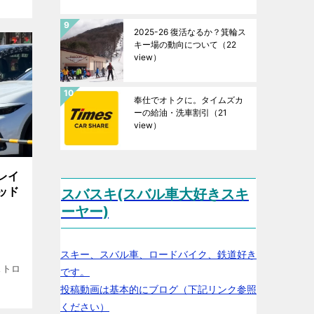
2025-26 復活なるか？箕輪ス
キー場の動向について
（22
view）
奉仕でオトクに。タイムズカ
ーの給油・洗車割引
（21
view）
レイ
ッド
スバスキ(スバル車大好きスキ
ーヤー)
スキー、スバル車、ロードバイク、鉄道好き
ストロ
です。
投稿動画は基本的にブログ（下記リンク参照
ください）