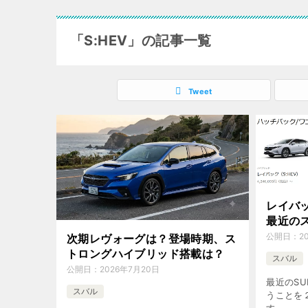
「S:HEV」の記事一覧
Tweet
レイバッ
最近の
公開日：
2
次期レヴォーグは？登場時期、ス
トロングハイブリッド搭載は？
スバル
公開日：
2026年7月20日
最近のSU
スバル
うことを
す。