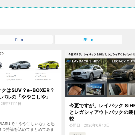
0
0
クはSUV？e-BOXER？
スバルの「ややこしや」
026年7月11日
今更ですが。レイバック S:H
とレガシィアウトバックの装
較
BARUで「ややこしいな」と思
公開日：
2026年6月10日
２つ持論を込めてまとめてみま
スバル