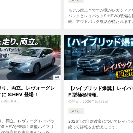
モデル廃止？ですが我がレガシィア
バックとレイバックS:HEVの装備を
較。アウトバック復活が待たれます
走り、両立。レヴォーグレ
【ハイブリッド爆誕】レイバ
に S:HEV 登場！
F 型極秘情報。
026年6月4日
公開日：
2026年5月28日
スバル
り、両立。レヴォーグ レイバッ
2026年の年次改良についてレイバ
S:HEVが登場！新型ハイブリ
絞って詳報をお伝えします。
ルの決定的な進化ポイントを徹