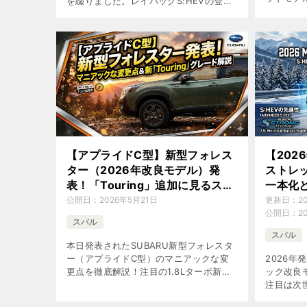
を綴りました。レイバックS:HEVの登場
底解説し
で感じるアウトバックへの期待と、ブラ
ンド内の「アドベンチャー」と「パフォ
ーマンス」の温度差について考察。
【アプライドC型】新型フォレス
【202
ター（2026年改良モデル）発
ストレッ
表！「Touring」追加に見るスバ
一本化と
ルの本気とマニアックな変更点
徹底解
公開日：
2026年5月21日
更新日：
2
公開日：
2
スバル
スバル
本日発表されたSUBARU新型フォレスタ
ー（アプライドC型）のマニアックな変
2026年
更点を徹底解説！注目の1.8Lターボ新グ
ック改良
レード「Touring」の絶妙な装備や
注目は次世
S:HEVの進化、ウィルダネスの影までス
の一本化と