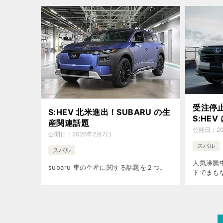
バリスト目線で紐解きます。
「CB1
の相棒に
受注停
S:HEV 北米進出！SUBARU の生
S:HE
産関連話題
公開日：
2
公開日：
2026年2月7日
スバル
スバル
人気沸騰
subaru 車の生産に関する話題を２つ。
ドでまも