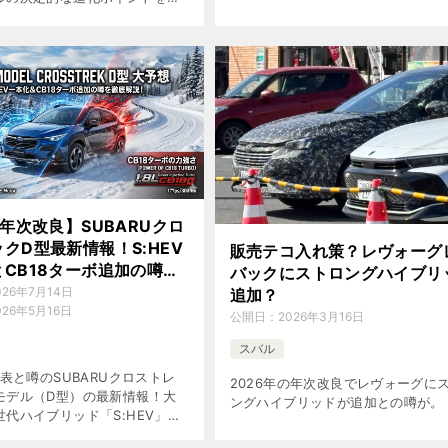
ます。
6年次改良】SUBARUクロ
クD型最新情報！S:HEV
販売テコ入れ策？レヴォーグ
CB18ターボ追加の噂を
バックにストロングハイブリ
説
026年7月14日
追加？
026年5月16日
公開日：
2026年3月16日
スバル
発表と噂のSUBARUクロストレ
2026年の年次改良でレヴォーグに
モデル（D型）の最新情報！大
ングハイブリッドが追加との噂が。
代ハイブリッド「S:HEV」へ
、待望の1.8L直噴ターボ