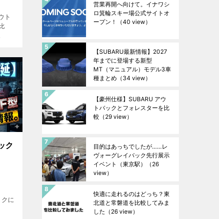
営業再開へ向けて。イナワシ
ロ箕輪スキー場公式サイトオ
ウト
ープン！
（40 view）
比
。
【SUBARU最新情報】2027
年までに登場する新型
MT（マニュアル）モデル3車
種まとめ
（34 view）
【豪州仕様】SUBARU アウ
トバックとフォレスターを比
較
（29 view）
ック
目的はあっちでしたが……レ
ヴォーグレイバック先行展示
イベント（東京駅）
（26
view）
快適に走れるのはどっち？東
ックに
北道と常磐道を比較してみま
した
（26 view）