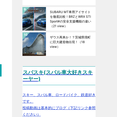
SUBARU MT車用アイサイト
を徹底比較！BRZとWRX STI
Sport#の安全支援機能の違い
（21 view）
ザウス再来か！？茨城県境町
に巨大建造物出現！
（18
view）
スバスキ(スバル車大好きスキ
ーヤー)
スキー、スバル車、ロードバイク、鉄道好き
です。
投稿動画は基本的にブログ（下記リンク参照
ください）