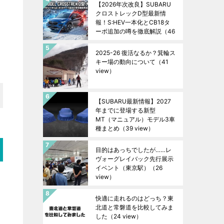
【2026年次改良】SUBARU
クロストレックD型最新情
報！S:HEV一本化とCB18タ
ーボ追加の噂を徹底解説
（46
view）
2025-26 復活なるか？箕輪ス
キー場の動向について
（41
view）
【SUBARU最新情報】2027
年までに登場する新型
MT（マニュアル）モデル3車
種まとめ
（39 view）
目的はあっちでしたが……レ
ヴォーグレイバック先行展示
イベント（東京駅）
（26
view）
快適に走れるのはどっち？東
北道と常磐道を比較してみま
した
（24 view）