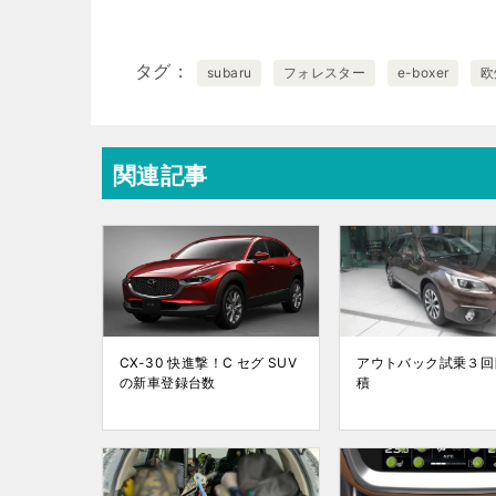
タグ
subaru
フォレスター
e-boxer
欧
関連記事
CX-30 快進撃！C セグ SUV
アウトバック試乗３回
の新車登録台数
積