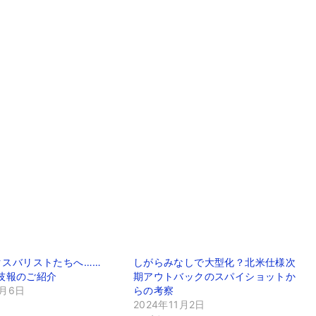
クスバリストたちへ……
しがらみなしで大型化？北米仕様次
U 技報のご紹介
期アウトバックのスパイショットか
2月6日
らの考察
2024年11月2日