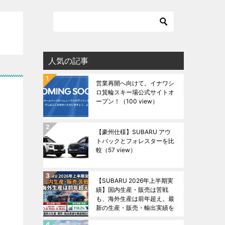
人気の記事
営業再開へ向けて。イナワシ
ロ箕輪スキー場公式サイトオ
ープン！
（100 view）
【豪州仕様】SUBARU アウ
トバックとフォレスターを比
較
（57 view）
【SUBARU 2026年上半期実
績】国内生産・販売は苦戦
も、海外生産は前年超え。最
新の生産・販売・輸出実績を
徹底解説！
（46 view）