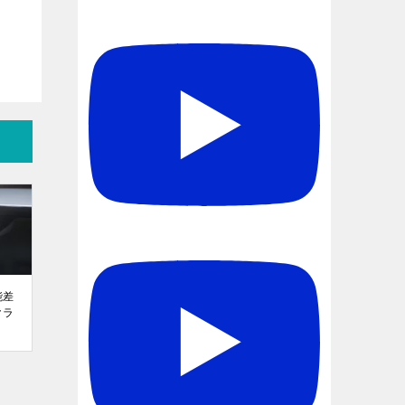
能差
クラ