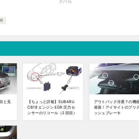
スバル
州
目と見
【ちょっと詳報】SUBARU
アウトバック冷遇？の機
CB18 エンジン EGR 圧力セ
発覚！アイサイトのプリ
ンサーのリコール（2 回目）
ッシュブレーキ