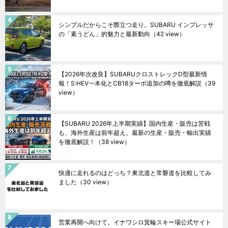
シンプルだからこそ際立つ走り。SUBARU インプレッサ
の「素うどん」的魅力と最新動向
（42 view）
【2026年次改良】SUBARUクロストレックD型最新情
報！S:HEV一本化とCB18ターボ追加の噂を徹底解説
（39
view）
【SUBARU 2026年上半期実績】国内生産・販売は苦戦
も、海外生産は前年超え。最新の生産・販売・輸出実績
を徹底解説！
（38 view）
快適に走れるのはどっち？東北道と常磐道を比較してみ
ました
（30 view）
営業再開へ向けて。イナワシロ箕輪スキー場公式サイト