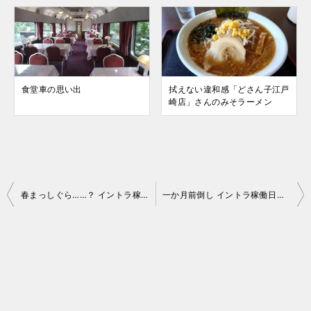
食堂車の思い出
拭えない違和感「どさん子江戸
崎店」さんのみそラーメン
投
春まっしぐら……？ イントラ稼働日誌（2024年2月9日（金）～2月11日（日））
一か月前倒し イントラ稼働日誌（2024年2月12日（月）～2月14日（水））
稿
ナ
ビ
ゲ
ー