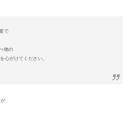
査で
べ物の
動を心がけてください。
すが、