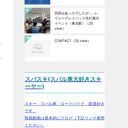
目的はあっちでしたが……レ
ヴォーグレイバック先行展示
イベント（東京駅）
（25
view）
CONTACT
（25 view）
スバスキ(スバル車大好きスキ
ーヤー)
スキー、スバル車、ロードバイク、鉄道好き
です。
投稿動画は基本的にブログ（下記リンク参照
ください）