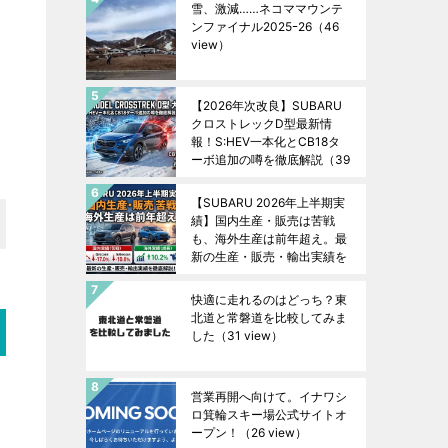
雪、激減……ネコママウンテ
ンファイナル2025ｰ26
（46
view）
【2026年次改良】SUBARU
クロストレックD型最新情
報！S:HEV一本化とCB18タ
ーボ追加の噂を徹底解説
（39
view）
【SUBARU 2026年上半期実
績】国内生産・販売は苦戦
も、海外生産は前年超え。最
新の生産・販売・輸出実績を
徹底解説！
（38 view）
快適に走れるのはどっち？東
北道と常磐道を比較してみま
した
（31 view）
営業再開へ向けて。イナワシ
ロ箕輪スキー場公式サイトオ
ープン！
（26 view）