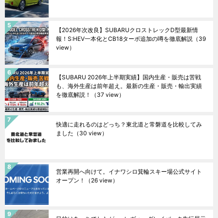
【2026年次改良】SUBARUクロストレックD型最新情
報！S:HEV一本化とCB18ターボ追加の噂を徹底解説
（39
view）
【SUBARU 2026年上半期実績】国内生産・販売は苦戦
も、海外生産は前年超え。最新の生産・販売・輸出実績
を徹底解説！
（37 view）
快適に走れるのはどっち？東北道と常磐道を比較してみ
ました
（30 view）
営業再開へ向けて。イナワシロ箕輪スキー場公式サイト
オープン！
（26 view）