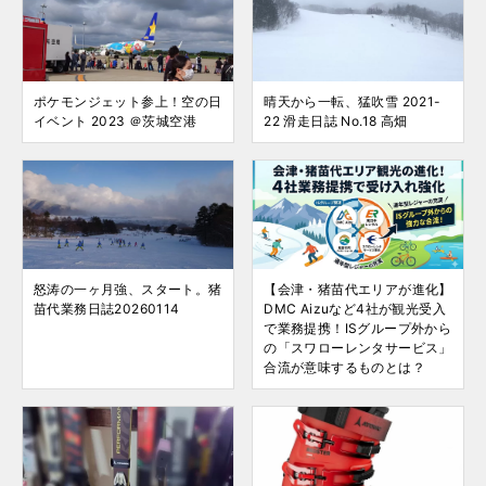
ポケモンジェット参上！空の日
晴天から一転、猛吹雪 2021-
イベント 2023 ＠茨城空港
22 滑走日誌 No.18 高畑
怒涛の一ヶ月強、スタート。猪
【会津・猪苗代エリアが進化】
苗代業務日誌20260114
DMC Aizuなど4社が観光受入
で業務提携！ISグループ外から
の「スワローレンタサービス」
合流が意味するものとは？