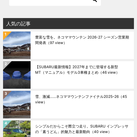
人気の記事
豊富な雪を。ネコママウンテン 2026-27 シーズン営業期
間発表
（97 view）
【SUBARU最新情報】2027年までに登場する新型
MT（マニュアル）モデル3車種まとめ
（46 view）
雪、激減……ネコママウンテンファイナル2025ｰ26
（45
view）
シンプルだからこそ際立つ走り。SUBARU インプレッサ
の「素うどん」的魅力と最新動向
（40 view）