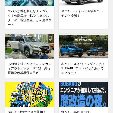
スバルが挑む新たなモノづく
スバル トライベッカ後継？ア
り！矢島工場でEVとフォレス
セント登場！
ターの「混流生産」が今夏スタ
ート
あの娘を追いかけて…… レガシ
右ハンドル＆ウィルダネスも！
ィアウトバック（BT 型）先行
SUBARU アウトバック豪州で
展示会@群馬県太田市
デビュー！
SUBARUのサブスク開始！
懐かしいあれやこれ。