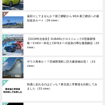
遠回りしてませんか？新三郷駅から IKEA 新三郷店への最
短徒歩ルート
（36 view）
【2026年次改良】SUBARUクロストレックD型最新情
報！S:HEV一本化とCB18ターボ追加の噂を徹底解説
（35
view）
ザウス再来か！？茨城県境町に巨大建造物出現！
（33
view）
快適に走れるのはどっち？東北道と常磐道を比較してみ
ました
（33 view）