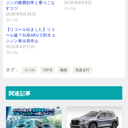
ジンの燃費効率と乗りこな
2020年9月8日
すコツ
スバル
2026年6月28日
スバル
【リコール出ました】リコ
ール級？SUBARU CB18 エ
ンジン車出荷停止
2022年4月11日
スバル
タグ
スバル
CB18
触媒
高速走行
関連記事