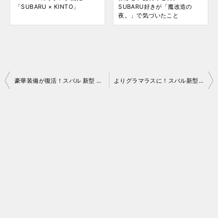
「SUBARU × KINTO」
SUBARU好きが「魔改造の
夜。」で気づいたこと
投
豪華装備が復活！スバル 新型 レガシィ アウトバック（BT 型）情報！！
よりグラマラスに！スバル新型 BRZ（ZD 型） 実車チェック
稿
ナ
ビ
ゲ
ー
シ
ョ
ン