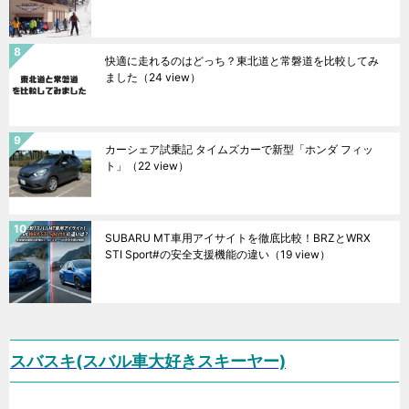
快適に走れるのはどっち？東北道と常磐道を比較してみ
ました
（24 view）
カーシェア試乗記 タイムズカーで新型「ホンダ フィッ
ト」
（22 view）
SUBARU MT車用アイサイトを徹底比較！BRZとWRX
STI Sport#の安全支援機能の違い
（19 view）
スバスキ(スバル車大好きスキーヤー)