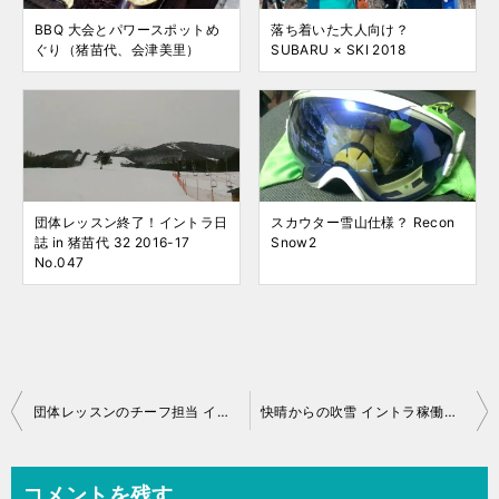
BBQ 大会とパワースポットめ
落ち着いた大人向け？
ぐり（猪苗代、会津美里）
SUBARU × SKI 2018
団体レッスン終了！イントラ日
スカウター雪山仕様？ Recon
誌 in 猪苗代 32 2016-17
Snow2
No.047
投
団体レッスンのチーフ担当 イントラ稼働日誌 2023年1月28日（土）
快晴からの吹雪 イントラ稼働日誌 2023年1月30日（月）
稿
ナ
コメントを残す