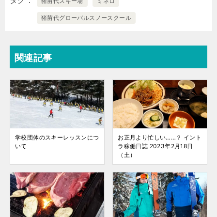
タグ
猪苗代スキー場
ミネロ
猪苗代グローバルスノースクール
関連記事
学校団体のスキーレッスンにつ
お正月より忙しい……？ イント
いて
ラ稼働日誌 2023年2月18日
（土）