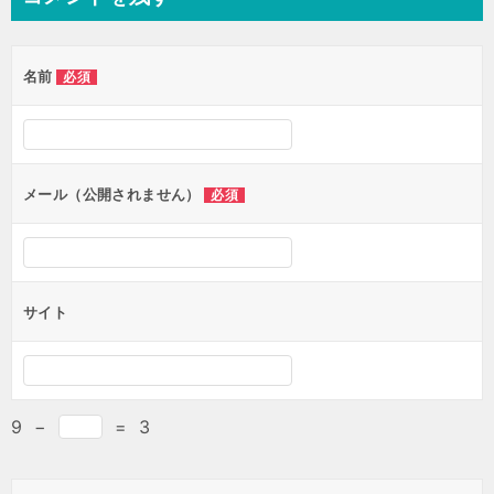
ビ
ゲ
名前
必須
ー
シ
ョ
ン
メール（公開されません）
必須
サイト
9
−
=
3