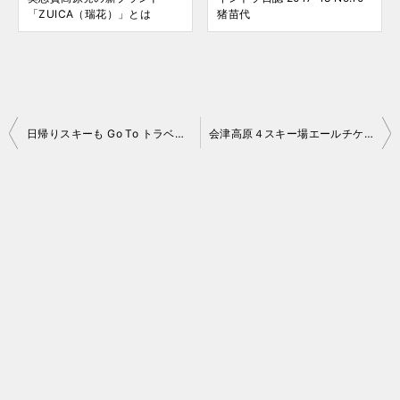
「ZUICA（瑞花）」とは
猪苗代
投
日帰りスキーも Go To トラベルで！
会津高原４スキー場エールチケット2021
稿
ナ
ビ
ゲ
ー
シ
ョ
ン