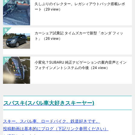
久しぶりのイレクター。レガシィアウトバック搭載レポ
ート
（29 view）
カーシェア試乗記 タイムズカーで新型「ホンダ フィッ
ト」
（26 view）
小変化？SUBARU 純正ナビゲーションの案内音声とイン
フォテインメントシステムの今後
（24 view）
スバスキ(スバル車大好きスキーヤー)
スキー、スバル車、ロードバイク、鉄道好きです。
投稿動画は基本的にブログ（下記リンク参照ください）