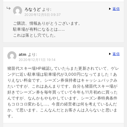
返信
ろなうど
より:
2020年12月5日 09:37
ご購読、情報ありがとうございます。
駐車場が有料になるとは……
これは落とし穴でした。
返信
atm
より:
2020年12月11日 19:14
猪苗代スキー場HP確認していたらまた更新されていて、ゲレ
ンデに近い駐車場は駐車場代が3,000円になってました！あ
りえない料金です。シーズン券保持者はキャッシュバックみ
たいですが、これはあんまりです。自分も猪苗代スキー場が
好きでシーズン券を毎年買っていて今年も11月初めに買った
んですが、なんかもやもやしています。シーズン券特典条件
もコロコロ変わるし…。今度の経営者は何を考えているんだ
か。て思います。こんなんだとお客さんは入らないと思いま
す。