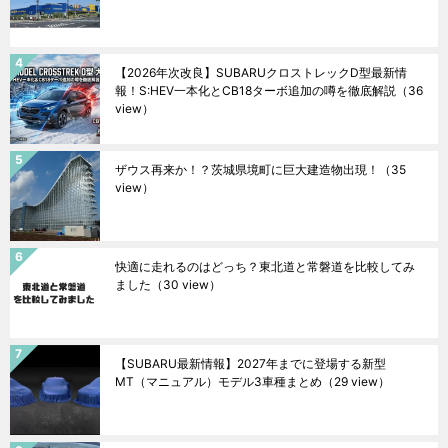
【2026年次改良】SUBARUクロストレックD型最新情
報！S:HEV一本化とCB18ターボ追加の噂を徹底解説
（36
view）
ザウス再来か！？茨城県境町に巨大建造物出現！
（35
view）
快適に走れるのはどっち？東北道と常磐道を比較してみ
ました
（30 view）
【SUBARU最新情報】2027年までに登場する新型
MT（マニュアル）モデル3車種まとめ
（29 view）