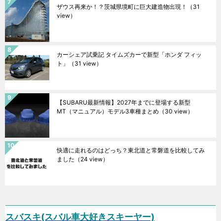
ザウス再来か！？茨城県境町に巨大建造物出現！
（31
view）
カーシェア試乗記 タイムズカーで新型「ホンダ フィッ
ト」
（31 view）
【SUBARU最新情報】2027年までに登場する新型
MT（マニュアル）モデル3車種まとめ
（30 view）
快適に走れるのはどっち？東北道と常磐道を比較してみ
ました
（24 view）
スバスキ(スバル車大好きスキーヤー)