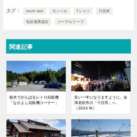
タグ
mont-bell
モンベル
Tシャツ
只見町
包括連携協定
メーデルリーフ
関連記事
栃木でがんばるレトロ自販機
良い一年になりますように。会
「なかよし自販機コーナー」
津若松市の「十日市」へ
（2024 年）