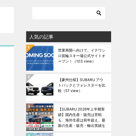
人気の記事
営業再開へ向けて。イナワシ
ロ箕輪スキー場公式サイトオ
ープン！
（103 view）
【豪州仕様】SUBARU アウ
トバックとフォレスターを比
較
（57 view）
【SUBARU 2026年上半期実
績】国内生産・販売は苦戦
も、海外生産は前年超え。最
新の生産・販売・輸出実績を
徹底解説！
（49 view）