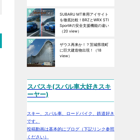
SUBARU MT車用アイサイト
を徹底比較！BRZとWRX STI
Sport#の安全支援機能の違い
（20 view）
ザウス再来か！？茨城県境町
に巨大建造物出現！
（18
view）
スバスキ(スバル車大好きスキ
ーヤー)
スキー、スバル車、ロードバイク、鉄道好き
です。
投稿動画は基本的にブログ（下記リンク参照
ください）