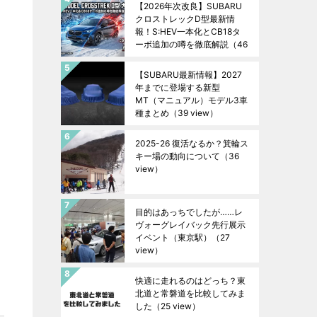
【2026年次改良】SUBARU
クロストレックD型最新情
報！S:HEV一本化とCB18タ
ーボ追加の噂を徹底解説
（46
view）
【SUBARU最新情報】2027
年までに登場する新型
MT（マニュアル）モデル3車
種まとめ
（39 view）
2025-26 復活なるか？箕輪ス
キー場の動向について
（36
view）
目的はあっちでしたが……レ
ヴォーグレイバック先行展示
イベント（東京駅）
（27
view）
快適に走れるのはどっち？東
北道と常磐道を比較してみま
した
（25 view）