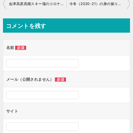
投
会津高原高畑スキー場のコロナ対策2020-21
今冬（2020-21）の身の振り方は……
稿
ナ
コメントを残す
ビ
ゲ
名前
必須
ー
シ
ョ
ン
メール（公開されません）
必須
サイト