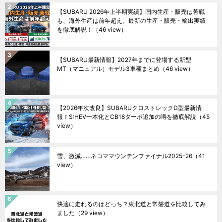
【SUBARU 2026年上半期実績】国内生産・販売は苦戦
も、海外生産は前年超え。最新の生産・販売・輸出実績
を徹底解説！
（46 view）
【SUBARU最新情報】2027年までに登場する新型
MT（マニュアル）モデル3車種まとめ
（46 view）
【2026年次改良】SUBARUクロストレックD型最新情
報！S:HEV一本化とCB18ターボ追加の噂を徹底解説
（45
view）
雪、激減……ネコママウンテンファイナル2025ｰ26
（41
view）
快適に走れるのはどっち？東北道と常磐道を比較してみ
ました
（29 view）