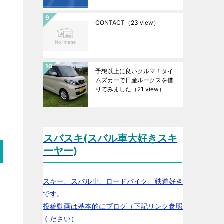
CONTACT
（23 view）
予想以上に良いクルマ！タイ
ムズカーで日産ルークスを借
りてみました
（21 view）
スバスキ(スバル車大好きスキ
ーヤー)
スキー、スバル車、ロードバイク、鉄道好き
です。
投稿動画は基本的にブログ（下記リンク参照
ください）