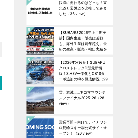
快適に走れるのはどっち？東
北道と常磐道を比較してみま
した
（36 view）
【SUBARU 2026年上半期実
績】国内生産・販売は苦戦
も、海外生産は前年超え。最
新の生産・販売・輸出実績を
徹底解説！
（29 view）
【2026年次改良】SUBARU
クロストレックD型最新情
報！S:HEV一本化とCB18タ
ーボ追加の噂を徹底解説
（29
view）
雪、激減……ネコママウンテ
ンファイナル2025ｰ26
（28
view）
営業再開へ向けて。イナワシ
ロ箕輪スキー場公式サイトオ
ープン！
（26 view）