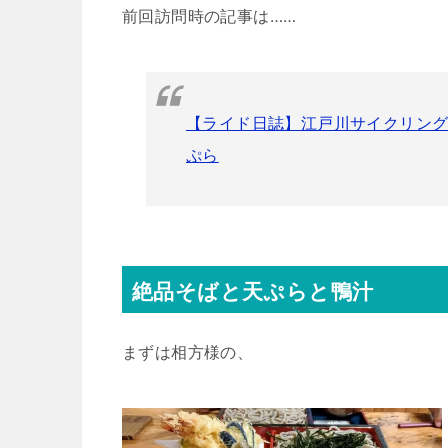
前回訪問時の記事は……
【ライド日誌】江戸川サイクリング
ぷら
絶品そばと天ぷらと鴨汁
まずは相方様の、