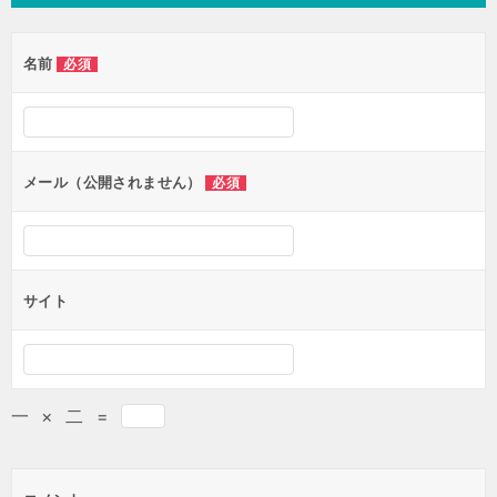
ビ
ゲ
名前
必須
ー
シ
ョ
ン
メール（公開されません）
必須
サイト
一
×
二
=