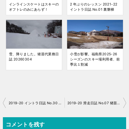
インラインスケートはスキーの
2 年ぶりのレッスン 2021-22
オフトレのみにあらず！
イントラ日誌 No.01 裏磐梯
雪、降りました。猪苗代業務日
小雪が影響。福島県2025-26
誌 20260304
シーズンのスキー場利用者、前
季比１割減
投
2019-20 イントラ日誌 No.30 猪苗代リゾート
2019-20 滑走日誌 No.07 猪苗代
稿
ナ
コメントを残す