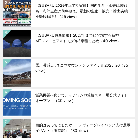
【SUBARU 2026年上半期実績】国内生産・販売は苦戦
も、海外生産は前年超え。最新の生産・販売・輸出実績
を徹底解説！
（45 view）
【SUBARU最新情報】2027年までに登場する新型
MT（マニュアル）モデル3車種まとめ
（40 view）
雪、激減……ネコママウンテンファイナル2025ｰ26
（35
view）
営業再開へ向けて。イナワシロ箕輪スキー場公式サイト
オープン！
（30 view）
目的はあっちでしたが……レヴォーグレイバック先行展示
イベント（東京駅）
（30 view）