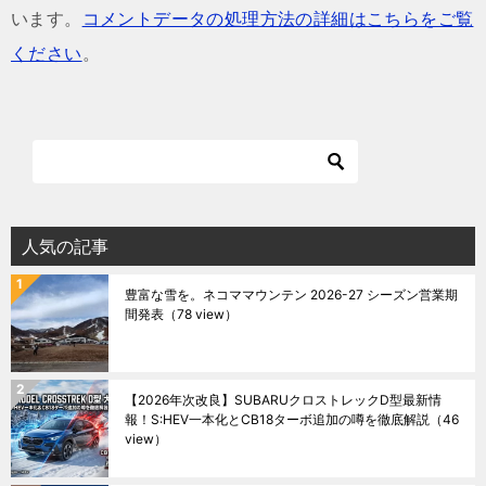
います。
コメントデータの処理方法の詳細はこちらをご覧
ください
。
人気の記事
豊富な雪を。ネコママウンテン 2026-27 シーズン営業期
間発表
（78 view）
【2026年次改良】SUBARUクロストレックD型最新情
報！S:HEV一本化とCB18ターボ追加の噂を徹底解説
（46
view）