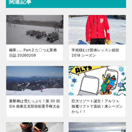
関連記事
極寒…… Part.2 た〇つえ業務
学校様むけ団体レッスン総括
日誌 20260209
2018 シーズン
裏磐梯は雪たっぷり！第 30 回
巨大リゾート誕生！アルツ ×
SIA 南東北支部技術選手権大会
猫魔リフトで直結！来シーズン
から！！