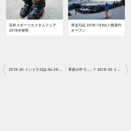
石井スポーツカスタムフェア
滑走日誌 2018-19 No.1 猪苗代
2019＠有明
オープン
投
2019-20 イントラ日誌 No.29 猪苗代リゾート
草原の中で……？ 2019-20 イントラ日誌 No.31 猪苗代リゾート
稿
ナ
ビ
ゲ
ー
シ