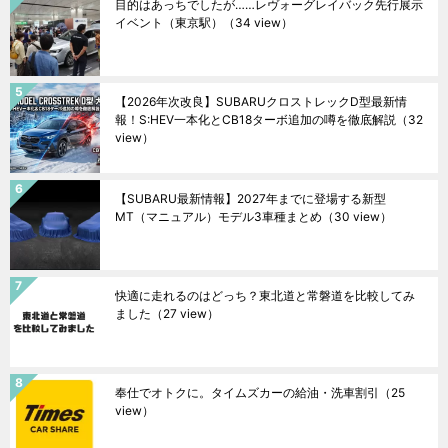
目的はあっちでしたが……レヴォーグレイバック先行展示
イベント（東京駅）
（34 view）
【2026年次改良】SUBARUクロストレックD型最新情
報！S:HEV一本化とCB18ターボ追加の噂を徹底解説
（32
view）
【SUBARU最新情報】2027年までに登場する新型
MT（マニュアル）モデル3車種まとめ
（30 view）
快適に走れるのはどっち？東北道と常磐道を比較してみ
ました
（27 view）
奉仕でオトクに。タイムズカーの給油・洗車割引
（25
view）