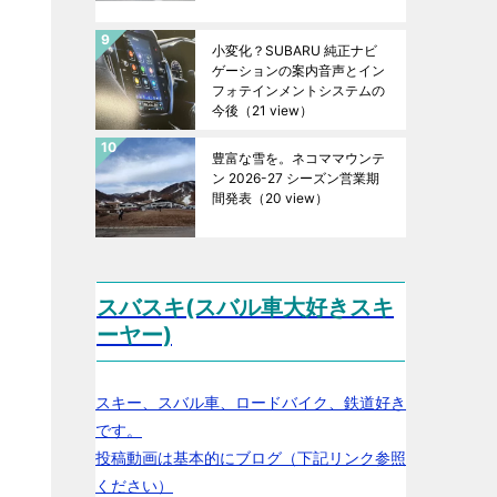
小変化？SUBARU 純正ナビ
ゲーションの案内音声とイン
フォテインメントシステムの
今後
（21 view）
豊富な雪を。ネコママウンテ
ン 2026-27 シーズン営業期
間発表
（20 view）
スバスキ(スバル車大好きスキ
ーヤー)
スキー、スバル車、ロードバイク、鉄道好き
です。
投稿動画は基本的にブログ（下記リンク参照
ください）