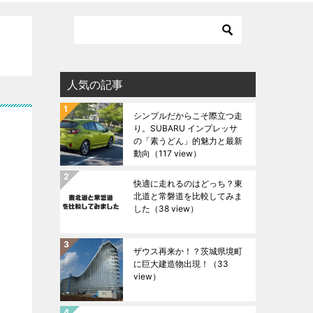
人気の記事
シンプルだからこそ際立つ走
り。SUBARU インプレッサ
の「素うどん」的魅力と最新
動向
（117 view）
快適に走れるのはどっち？東
北道と常磐道を比較してみま
した
（38 view）
ザウス再来か！？茨城県境町
に巨大建造物出現！
（33
view）