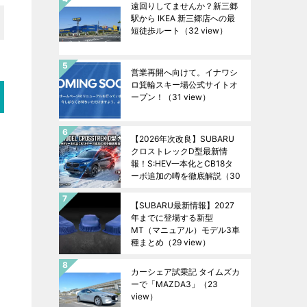
遠回りしてませんか？新三郷
駅から IKEA 新三郷店への最
短徒歩ルート
（32 view）
営業再開へ向けて。イナワシ
ロ箕輪スキー場公式サイトオ
ープン！
（31 view）
【2026年次改良】SUBARU
クロストレックD型最新情
報！S:HEV一本化とCB18タ
ーボ追加の噂を徹底解説
（30
view）
【SUBARU最新情報】2027
年までに登場する新型
MT（マニュアル）モデル3車
種まとめ
（29 view）
カーシェア試乗記 タイムズカ
ーで「MAZDA3」
（23
view）