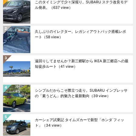
このタイミングで少々深堀り。SUBARU ステラ改良モデ
ル発表。
（637 view）
久しぶりのイレクター。レガシィアウトバック搭載レポ
ート
（58 view）
遠回りしてませんか？新三郷駅から IKEA 新三郷店への最
短徒歩ルート
（41 view）
シンプルだからこそ際立つ走り。SUBARU インプレッサ
の「素うどん」的魅力と最新動向
（39 view）
カーシェア試乗記 タイムズカーで新型「ホンダ フィッ
ト」
（34 view）