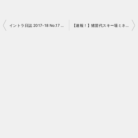
投
イントラ日誌 2017-18 No.17 猪苗代リゾート
【速報！】猪苗代スキー場ミネロエリアの平日運行リフト拡大！
稿
ナ
ビ
ゲ
ー
シ
ョ
ン