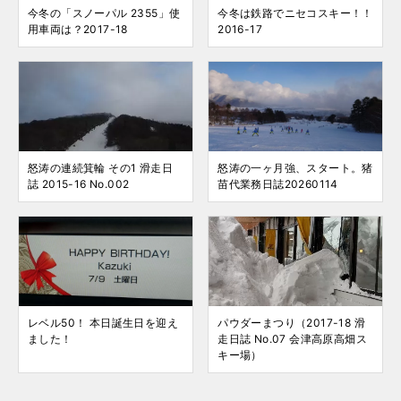
今冬の「スノーパル 2355」使
今冬は鉄路でニセコスキー！！
用車両は？2017-18
2016-17
怒涛の連続箕輪 その1 滑走日
怒涛の一ヶ月強、スタート。猪
誌 2015-16 No.002
苗代業務日誌20260114
レベル50！ 本日誕生日を迎え
パウダーまつり（2017-18 滑
ました！
走日誌 No.07 会津高原高畑ス
キー場）