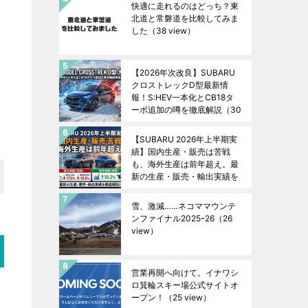
快適に走れるのはどっち？東
北道と常磐道を比較してみま
した
（38 view）
【2026年次改良】SUBARU
クロストレックD型最新情
報！S:HEV一本化とCB18タ
ーボ追加の噂を徹底解説
（30
view）
【SUBARU 2026年上半期実
績】国内生産・販売は苦戦
も、海外生産は前年超え。最
新の生産・販売・輸出実績を
徹底解説！
（27 view）
雪、激減……ネコママウンテ
ンファイナル2025ｰ26
（26
view）
営業再開へ向けて。イナワシ
ロ箕輪スキー場公式サイトオ
ープン！
（25 view）