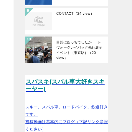
CONTACT
（24 view）
目的はあっちでしたが……レ
ヴォーグレイバック先行展示
イベント（東京駅）
（20
view）
スバスキ(スバル車大好きスキ
ーヤー)
スキー、スバル車、ロードバイク、鉄道好き
です。
投稿動画は基本的にブログ（下記リンク参照
ください）