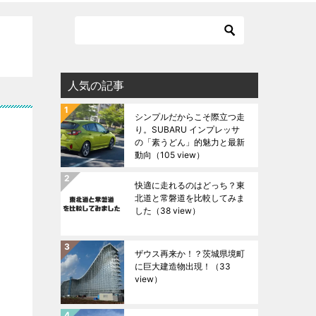
人気の記事
シンプルだからこそ際立つ走
り。SUBARU インプレッサ
の「素うどん」的魅力と最新
動向
（105 view）
快適に走れるのはどっち？東
北道と常磐道を比較してみま
した
（38 view）
ザウス再来か！？茨城県境町
に巨大建造物出現！
（33
view）