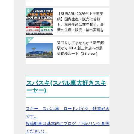
【SUBARU 2026年上半期実
績】国内生産・販売は苦戦
も、海外生産は前年超え。最
新の生産・販売・輸出実績を
徹底解説！
（23 view）
遠回りしてませんか？新三郷
駅から IKEA 新三郷店への最
短徒歩ルート
（23 view）
スバスキ(スバル車大好きスキ
ーヤー)
スキー、スバル車、ロードバイク、鉄道好き
です。
投稿動画は基本的にブログ（下記リンク参照
ください）