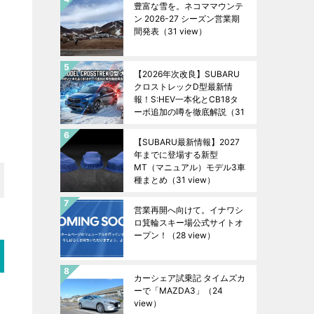
豊富な雪を。ネコママウンテ
ン 2026-27 シーズン営業期
間発表
（31 view）
【2026年次改良】SUBARU
クロストレックD型最新情
報！S:HEV一本化とCB18タ
ーボ追加の噂を徹底解説
（31
view）
【SUBARU最新情報】2027
年までに登場する新型
MT（マニュアル）モデル3車
種まとめ
（31 view）
営業再開へ向けて。イナワシ
ロ箕輪スキー場公式サイトオ
ープン！
（28 view）
カーシェア試乗記 タイムズカ
ーで「MAZDA3」
（24
view）