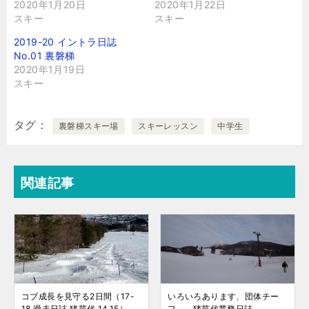
2020年1月20日
2020年1月22日
スキー
スキー
2019-20 イントラ日誌
No.01 裏磐梯
2020年1月19日
スキー
タグ
裏磐梯スキー場
スキーレッスン
中学生
関連記事
コブ成長を見守る2日間（17-
いろいろあります、団体チー
18 滑走日誌 猪苗代 14,15）
フ…… 猪苗代業務日誌