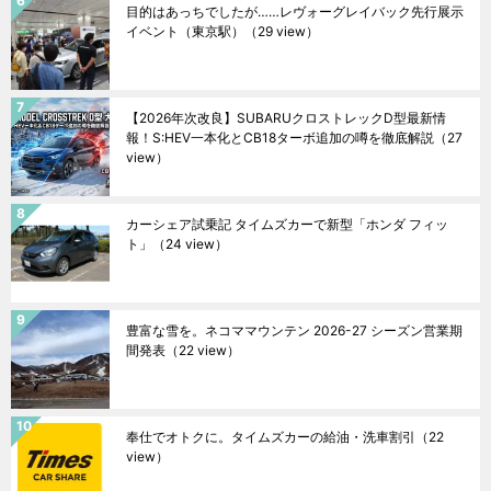
目的はあっちでしたが……レヴォーグレイバック先行展示
イベント（東京駅）
（29 view）
【2026年次改良】SUBARUクロストレックD型最新情
報！S:HEV一本化とCB18ターボ追加の噂を徹底解説
（27
view）
カーシェア試乗記 タイムズカーで新型「ホンダ フィッ
ト」
（24 view）
豊富な雪を。ネコママウンテン 2026-27 シーズン営業期
間発表
（22 view）
奉仕でオトクに。タイムズカーの給油・洗車割引
（22
view）