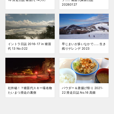
20260127
イントラ日誌 2016-17 in 猪苗
早じまいが多いなかで…… 生き
代 13 No.022
残りゲレンデ 2023
社外秘！？猪苗代スキー場名物
パウダー＆唐揚げ祭り 2021-
たいまつ滑走の裏側
22 滑走日誌 No.16 高畑