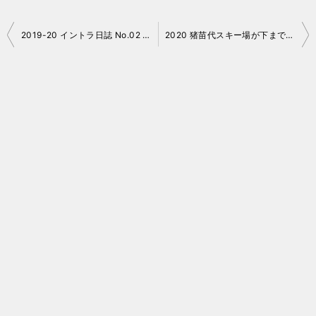
投
2019-20 イントラ日誌 No.02 裏磐梯
2020 猪苗代スキー場が下まで繋がります！
稿
ナ
ビ
ゲ
ー
シ
ョ
ン