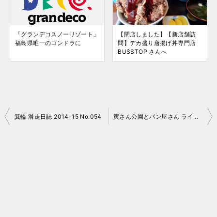
「グランデコスノーリゾート」
【閉店しました】【新店舗訪
福島県唯一のゴンドラに
問】デカ盛り唐揚げ丼専門店
BUSSTOP さんへ
投
箕輪 滑走日誌 2014-15 No.054
寅さん公園とパン屋さん ライド日誌 15 No.001
稿
ナ
ビ
ゲ
ー
シ