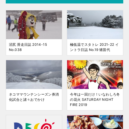
沼尻 滑走日誌 2014-15
極低温でスタトレ 2021-22 イ
No.038
ントラ日誌 No.19 猪苗代
ネコママウンテンシーズン券消
今年は一回だけ！いなわしろ冬
化試合と諸々おでかけ
の花火 SATURDAY NIGHT
FIRE 2019