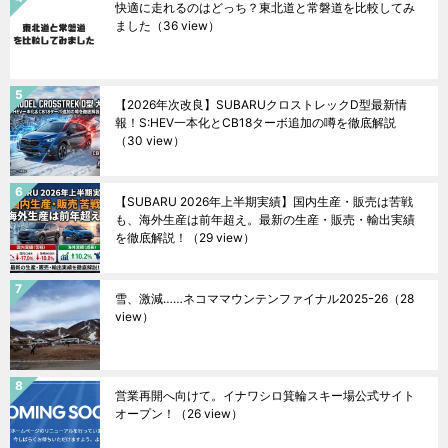
快適に走れるのはどっち？東北道と常磐道を比較してみ
ました
（36 view）
【2026年次改良】SUBARUクロストレックD型最新情
報！S:HEV一本化とCB18ターボ追加の噂を徹底解説
（30 view）
【SUBARU 2026年上半期実績】国内生産・販売は苦戦
も、海外生産は前年超え。最新の生産・販売・輸出実績
を徹底解説！
（29 view）
雪、激減……ネコママウンテンファイナル2025ｰ26
（28
view）
営業再開へ向けて。イナワシロ箕輪スキー場公式サイト
オープン！
（26 view）